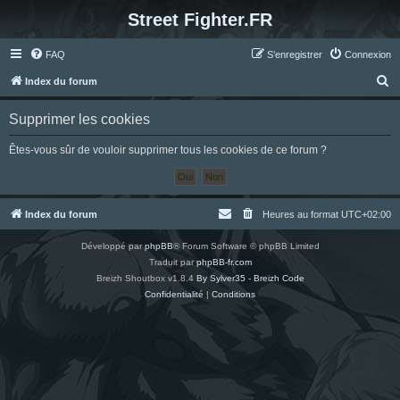
Street Fighter.FR
FAQ
S’enregistrer
Connexion
R
Index du forum
e
Supprimer les cookies
c
h
Êtes-vous sûr de vouloir supprimer tous les cookies de ce forum ?
e
r
c
Index du forum
Heures au format
UTC+02:00
h
Développé par
phpBB
® Forum Software © phpBB Limited
e
Traduit par
phpBB-fr.com
r
Breizh Shoutbox v1.8.4
By Sylver35 - Breizh Code
Confidentialité
|
Conditions