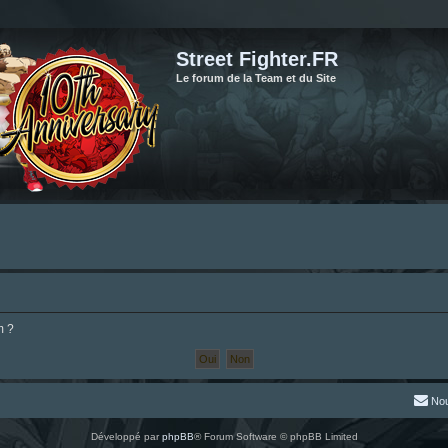
Street Fighter.FR
Le forum de la Team et du Site
m ?
Nou
Développé par
phpBB
® Forum Software © phpBB Limited