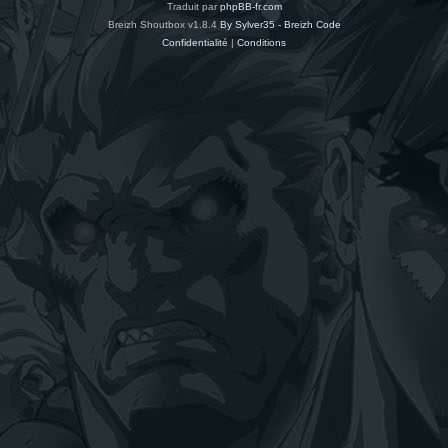
Traduit par
phpBB-fr.com
Breizh Shoutbox v1.8.4
By Sylver35 - Breizh Code
Confidentialité
|
Conditions