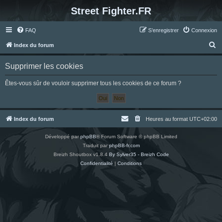
Street Fighter.FR
FAQ
S’enregistrer
Connexion
R
Index du forum
e
Supprimer les cookies
c
h
Êtes-vous sûr de vouloir supprimer tous les cookies de ce forum ?
e
r
c
Index du forum
Heures au format
UTC+02:00
h
Développé par
phpBB
® Forum Software © phpBB Limited
e
Traduit par
phpBB-fr.com
r
Breizh Shoutbox v1.8.4
By Sylver35 - Breizh Code
Confidentialité
|
Conditions