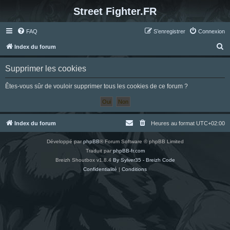
Street Fighter.FR
FAQ
S’enregistrer
Connexion
R
Index du forum
e
Supprimer les cookies
c
h
Êtes-vous sûr de vouloir supprimer tous les cookies de ce forum ?
e
r
c
Index du forum
Heures au format
UTC+02:00
h
Développé par
phpBB
® Forum Software © phpBB Limited
e
Traduit par
phpBB-fr.com
r
Breizh Shoutbox v1.8.4
By Sylver35 - Breizh Code
Confidentialité
|
Conditions