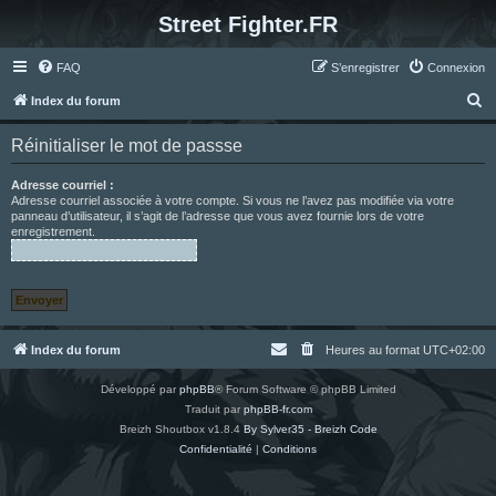
Street Fighter.FR
FAQ
S’enregistrer
Connexion
R
Index du forum
e
Réinitialiser le mot de passse
c
h
Adresse courriel :
Adresse courriel associée à votre compte. Si vous ne l’avez pas modifiée via votre
e
panneau d’utilisateur, il s’agit de l’adresse que vous avez fournie lors de votre
enregistrement.
r
c
h
e
r
Index du forum
Heures au format
UTC+02:00
Développé par
phpBB
® Forum Software © phpBB Limited
Traduit par
phpBB-fr.com
Breizh Shoutbox v1.8.4
By Sylver35 - Breizh Code
Confidentialité
|
Conditions