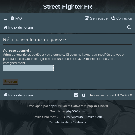
Street Fighter.FR
FAQ
S’enregistrer
Connexion
R
Index du forum
e
Réinitialiser le mot de passse
c
h
Adresse courriel :
Adresse courriel associée à votre compte. Si vous ne l’avez pas modifiée via votre
e
panneau d’utilisateur, il s’agit de l’adresse que vous avez fournie lors de votre
enregistrement.
r
c
h
e
r
Index du forum
Heures au format
UTC+02:00
Développé par
phpBB
® Forum Software © phpBB Limited
Traduit par
phpBB-fr.com
Breizh Shoutbox v1.8.4
By Sylver35 - Breizh Code
Confidentialité
|
Conditions