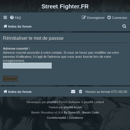
Street Fighter.FR
FAQ
S’enregistrer
Connexion
R
Index du forum
e
Réinitialiser le mot de passse
c
h
Adresse courriel :
Adresse courriel associée à votre compte. Si vous ne l’avez pas modifiée via votre
e
panneau d’utilisateur, il s’agit de l’adresse que vous avez fournie lors de votre
enregistrement.
r
c
h
e
r
Index du forum
Heures au format
UTC+02:00
Développé par
phpBB
® Forum Software © phpBB Limited
Traduit par
phpBB-fr.com
Breizh Shoutbox v1.8.4
By Sylver35 - Breizh Code
Confidentialité
|
Conditions