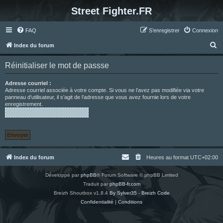
Street Fighter.FR
FAQ
S’enregistrer
Connexion
R
Index du forum
e
Réinitialiser le mot de passse
c
h
Adresse courriel :
Adresse courriel associée à votre compte. Si vous ne l’avez pas modifiée via votre
e
panneau d’utilisateur, il s’agit de l’adresse que vous avez fournie lors de votre
enregistrement.
r
c
h
e
r
Index du forum
Heures au format
UTC+02:00
Développé par
phpBB
® Forum Software © phpBB Limited
Traduit par
phpBB-fr.com
Breizh Shoutbox v1.8.4
By Sylver35 - Breizh Code
Confidentialité
|
Conditions