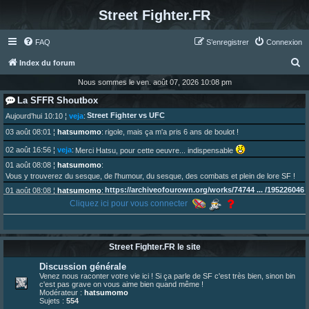
Street Fighter.FR
FAQ
S’enregistrer
Connexion
R
Index du forum
e
Nous sommes le ven. août 07, 2026 10:08 pm
c
La SFFR Shoutbox
h
Street Fighter vs UFC
Aujourd’hui 10:10
¦
veja
:
e
03 août 08:01
¦
hatsumomo
:
rigole, mais ça m'a pris 6 ans de boulot !
r
02 août 16:56
¦
veja
:
Merci Hatsu, pour cette oeuvre... indispensable
c
01 août 08:08
¦
hatsumomo
:
Vous y trouverez du sesque, de l'humour, du sesque, des combats et plein de lore SF !
h
https://archiveofourown.org/works/74744 ... /195226046
01 août 08:08
¦
hatsumomo
:
e
Cliquez ici pour vous connecter
01 août 08:08
¦
hatsumomo
:
r
Aujourd'hui, c'est le yaoi day. Pour la peine je reposte ma dernière fic.
30 juil. 07:22
¦
hatsumomo
:
Un futur indispensable :
https://x.com/preterniadotcom/status/20 ... 8820352079
Street Fighter.FR le site
26 juil. 22:09
¦
hatsumomo
:
bio de Alex en ligne les gens !
Discussion générale
13 juil. 09:53
¦
hatsumomo
:
Venez nous raconter votre vie ici ! Si ça parle de SF c'est très bien, sinon bin
c'est pas grave on vous aime bien quand même !
bonjour les amis, je viens de poster ma 1e review de figurine !
Modérateur :
hatsumomo
23 juin 10:36
¦
indy
:
une très chouette SFFR shoutbox !
Sujets :
554