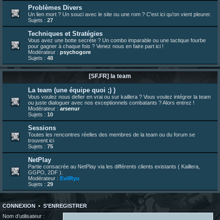
23 juin 07:30
¦
hatsumomo
:
nouvelle trad caniculaire les amis !
Problèmes Divers
Un lien mort ? Un souci avec le site ou une rom ? C'est ici qu'on vient pleurer.
23 juin 07:26
¦
hatsumomo
:
shoutbox réinitialisée
Sujets :
27
22 juin 12:27
¦
indy
:
Yo !
Techniques et Stratégies
22 juin 08:49
¦
veja
:
Yo
Vous avez une botte secrète ? Un combo imparable ou une tactique fourbe
pour gagner à chaque fois ? Venez nous en faire part ici !
Modérateur :
psychogore
Sujets :
48
[SF.FR] la team
La team (une équipe quoi ;) )
Vous voulez nous defier en vrai ou sur kaillera ? Vous voulez intégrer la team
ou juste dialoguer avec nos exceptionnels combatants ? Alors entrez !
Modérateur :
arsenur
Sujets :
10
Sessions
Toutes les rencontres réelles des membres de la team ou du forum se
trouvent ici
Sujets :
75
NetPlay
Partie consacrée au NetPlay via les différents clients existants ( Kaillera,
GGPO, 2DF ).
Modérateur :
EvilRyu
Sujets :
29
CONNEXION
•
S’ENREGISTRER
Nom d’utilisateur :