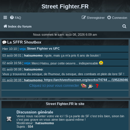
Street Fighter.FR
FAQ
S’enregistrer
Connexion
R
Index du forum
e
Nous sommes le sam. août 08, 2026 6:09 am
c
La SFFR Shoutbox
h
Street Fighter vs UFC
Hier 10:10
¦
veja
:
e
03 août 08:01
¦
hatsumomo
:
rigole, mais ça m'a pris 6 ans de boulot !
r
02 août 16:56
¦
veja
:
Merci Hatsu, pour cette oeuvre... indispensable
c
01 août 08:08
¦
hatsumomo
:
Vous y trouverez du sesque, de l'humour, du sesque, des combats et plein de lore SF !
h
https://archiveofourown.org/works/74744 ... /195226046
01 août 08:08
¦
hatsumomo
:
e
Cliquez ici pour vous connecter
01 août 08:08
¦
hatsumomo
:
r
Aujourd'hui, c'est le yaoi day. Pour la peine je reposte ma dernière fic.
30 juil. 07:22
¦
hatsumomo
:
Un futur indispensable :
https://x.com/preterniadotcom/status/20 ... 8820352079
Street Fighter.FR le site
26 juil. 22:09
¦
hatsumomo
:
bio de Alex en ligne les gens !
Discussion générale
13 juil. 09:53
¦
hatsumomo
:
Venez nous raconter votre vie ici ! Si ça parle de SF c'est très bien, sinon bin
c'est pas grave on vous aime bien quand même !
bonjour les amis, je viens de poster ma 1e review de figurine !
Modérateur :
hatsumomo
23 juin 10:36
¦
indy
:
une très chouette SFFR shoutbox !
Sujets :
554