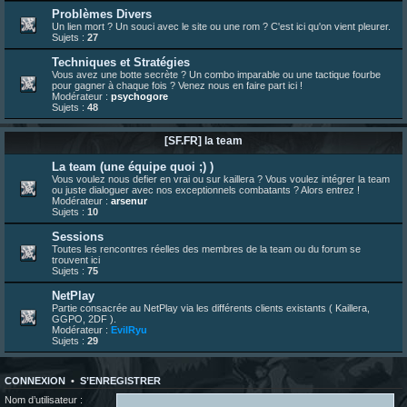
23 juin 07:30
¦
hatsumomo
:
nouvelle trad caniculaire les amis !
Problèmes Divers
Un lien mort ? Un souci avec le site ou une rom ? C'est ici qu'on vient pleurer.
23 juin 07:26
¦
hatsumomo
:
shoutbox réinitialisée
Sujets :
27
22 juin 12:27
¦
indy
:
Yo !
Techniques et Stratégies
22 juin 08:49
¦
veja
:
Yo
Vous avez une botte secrète ? Un combo imparable ou une tactique fourbe
pour gagner à chaque fois ? Venez nous en faire part ici !
Modérateur :
psychogore
Sujets :
48
[SF.FR] la team
La team (une équipe quoi ;) )
Vous voulez nous defier en vrai ou sur kaillera ? Vous voulez intégrer la team
ou juste dialoguer avec nos exceptionnels combatants ? Alors entrez !
Modérateur :
arsenur
Sujets :
10
Sessions
Toutes les rencontres réelles des membres de la team ou du forum se
trouvent ici
Sujets :
75
NetPlay
Partie consacrée au NetPlay via les différents clients existants ( Kaillera,
GGPO, 2DF ).
Modérateur :
EvilRyu
Sujets :
29
CONNEXION
•
S’ENREGISTRER
Nom d’utilisateur :