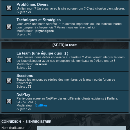
23 juin 07:26
¦
hatsumomo
:
shoutbox réinitialisée
Problèmes Divers
Un lien mort ? Un souci avec le site ou une rom ? C'est ici qu'on vient pleurer.
22 juin 12:27
¦
indy
:
Yo !
Sujets :
27
22 juin 08:49
¦
veja
:
Yo
Techniques et Stratégies
Vous avez une botte secrète ? Un combo imparable ou une tactique fourbe
pour gagner à chaque fois ? Venez nous en faire part ici !
Modérateur :
psychogore
Sujets :
48
[SF.FR] la team
La team (une équipe quoi ;) )
Vous voulez nous defier en vrai ou sur kaillera ? Vous voulez intégrer la team
ou juste dialoguer avec nos exceptionnels combatants ? Alors entrez !
Modérateur :
arsenur
Sujets :
10
Sessions
Toutes les rencontres réelles des membres de la team ou du forum se
trouvent ici
Sujets :
75
NetPlay
Partie consacrée au NetPlay via les différents clients existants ( Kaillera,
GGPO, 2DF ).
Modérateur :
EvilRyu
Sujets :
29
CONNEXION
•
S’ENREGISTRER
Nom d’utilisateur :