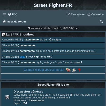
Street Fighter.FR
FAQ
S’enregistrer
Connexion
R
Index du forum
e
Nous sommes le lun. août 10, 2026 9:03 pm
c
La SFFR Shoutbox
h
Aujourd’hui 06:45
¦
hatsumomo
:
bio de ryû en ligne !
e
08 août 07:36
¦
hatsumomo
:
r
08 août 07:36
¦
hatsumomo
:
chun-li se bat contre une asso de consommateurs ,
c
Street Fighter vs UFC
07 août 10:10
¦
veja
:
h
03 août 08:01
¦
hatsumomo
:
rigole, mais ça m'a pris 6 ans de boulot !
e
02 août 16:56
¦
veja
:
Merci Hatsu, pour cette oeuvre... indispensable
Cliquez ici pour vous connecter
r
01 août 08:08
¦
hatsumomo
:
Vous y trouverez du sesque, de l'humour, du sesque, des combats et plein de lore SF !
https://archiveofourown.org/works/74744 ... /195226046
01 août 08:08
¦
hatsumomo
:
Street Fighter.FR le site
01 août 08:08
¦
hatsumomo
:
Discussion générale
Aujourd'hui, c'est le yaoi day. Pour la peine je reposte ma dernière fic.
Venez nous raconter votre vie ici ! Si ça parle de SF c'est très bien, sinon bin
30 juil. 07:22
¦
hatsumomo
:
c'est pas grave on vous aime bien quand même !
Un futur indispensable :
https://x.com/preterniadotcom/status/20 ... 8820352079
Modérateur :
hatsumomo
Sujets :
554
26 juil. 22:09
¦
hatsumomo
:
bio de Alex en ligne les gens !