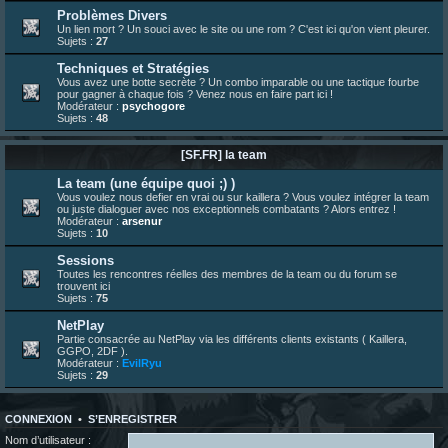
Problèmes Divers
13 juil. 09:53
¦
hatsumomo
:
Un lien mort ? Un souci avec le site ou une rom ? C'est ici qu'on vient pleurer.
bonjour les amis, je viens de poster ma 1e review de figurine !
Sujets :
27
23 juin 10:36
¦
indy
:
une très chouette SFFR shoutbox !
Techniques et Stratégies
23 juin 07:30
¦
hatsumomo
:
nouvelle trad caniculaire les amis !
Vous avez une botte secrète ? Un combo imparable ou une tactique fourbe
pour gagner à chaque fois ? Venez nous en faire part ici !
23 juin 07:26
¦
hatsumomo
:
shoutbox réinitialisée
Modérateur :
psychogore
Sujets :
48
22 juin 12:27
¦
indy
:
Yo !
22 juin 08:49
¦
veja
:
Yo
[SF.FR] la team
La team (une équipe quoi ;) )
Vous voulez nous defier en vrai ou sur kaillera ? Vous voulez intégrer la team
ou juste dialoguer avec nos exceptionnels combatants ? Alors entrez !
Modérateur :
arsenur
Sujets :
10
Sessions
Toutes les rencontres réelles des membres de la team ou du forum se
trouvent ici
Sujets :
75
NetPlay
Partie consacrée au NetPlay via les différents clients existants ( Kaillera,
GGPO, 2DF ).
Modérateur :
EvilRyu
Sujets :
29
CONNEXION
•
S’ENREGISTRER
Nom d’utilisateur :