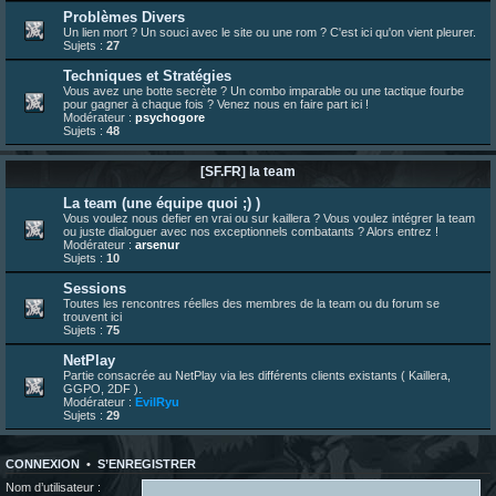
23 juin 07:26
¦
hatsumomo
:
shoutbox réinitialisée
Problèmes Divers
Un lien mort ? Un souci avec le site ou une rom ? C'est ici qu'on vient pleurer.
22 juin 12:27
¦
indy
:
Yo !
Sujets :
27
22 juin 08:49
¦
veja
:
Yo
Techniques et Stratégies
Vous avez une botte secrète ? Un combo imparable ou une tactique fourbe
pour gagner à chaque fois ? Venez nous en faire part ici !
Modérateur :
psychogore
Sujets :
48
[SF.FR] la team
La team (une équipe quoi ;) )
Vous voulez nous defier en vrai ou sur kaillera ? Vous voulez intégrer la team
ou juste dialoguer avec nos exceptionnels combatants ? Alors entrez !
Modérateur :
arsenur
Sujets :
10
Sessions
Toutes les rencontres réelles des membres de la team ou du forum se
trouvent ici
Sujets :
75
NetPlay
Partie consacrée au NetPlay via les différents clients existants ( Kaillera,
GGPO, 2DF ).
Modérateur :
EvilRyu
Sujets :
29
CONNEXION
•
S’ENREGISTRER
Nom d’utilisateur :