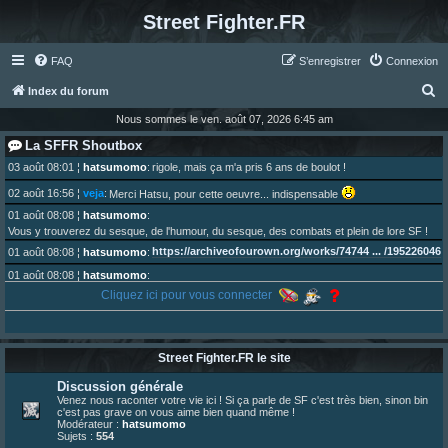
Street Fighter.FR
FAQ
S’enregistrer
Connexion
R
Index du forum
e
Nous sommes le ven. août 07, 2026 6:45 am
c
La SFFR Shoutbox
h
03 août 08:01
¦
hatsumomo
:
rigole, mais ça m'a pris 6 ans de boulot !
e
02 août 16:56
¦
veja
:
Merci Hatsu, pour cette oeuvre... indispensable
r
01 août 08:08
¦
hatsumomo
:
Vous y trouverez du sesque, de l'humour, du sesque, des combats et plein de lore SF !
c
https://archiveofourown.org/works/74744 ... /195226046
01 août 08:08
¦
hatsumomo
:
h
01 août 08:08
¦
hatsumomo
:
e
Aujourd'hui, c'est le yaoi day. Pour la peine je reposte ma dernière fic.
Cliquez ici pour vous connecter
r
30 juil. 07:22
¦
hatsumomo
:
Un futur indispensable :
https://x.com/preterniadotcom/status/20 ... 8820352079
26 juil. 22:09
¦
hatsumomo
:
bio de Alex en ligne les gens !
Street Fighter.FR le site
13 juil. 09:53
¦
hatsumomo
:
Discussion générale
bonjour les amis, je viens de poster ma 1e review de figurine !
Venez nous raconter votre vie ici ! Si ça parle de SF c'est très bien, sinon bin
23 juin 10:36
¦
indy
:
une très chouette SFFR shoutbox !
c'est pas grave on vous aime bien quand même !
Modérateur :
hatsumomo
23 juin 07:30
¦
hatsumomo
:
nouvelle trad caniculaire les amis !
Sujets :
554