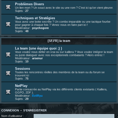
bonjour les amis, je viens de poster ma 1e review de figurine !
Problèmes Divers
Un lien mort ? Un souci avec le site ou une rom ? C'est ici qu'on vient pleurer.
23 juin 10:36
¦
indy
:
une très chouette SFFR shoutbox !
Sujets :
27
23 juin 07:30
¦
hatsumomo
:
nouvelle trad caniculaire les amis !
Techniques et Stratégies
23 juin 07:26
¦
hatsumomo
:
shoutbox réinitialisée
Vous avez une botte secrète ? Un combo imparable ou une tactique fourbe
pour gagner à chaque fois ? Venez nous en faire part ici !
22 juin 12:27
¦
indy
:
Yo !
Modérateur :
psychogore
Sujets :
48
22 juin 08:49
¦
veja
:
Yo
[SF.FR] la team
La team (une équipe quoi ;) )
Vous voulez nous defier en vrai ou sur kaillera ? Vous voulez intégrer la team
ou juste dialoguer avec nos exceptionnels combatants ? Alors entrez !
Modérateur :
arsenur
Sujets :
10
Sessions
Toutes les rencontres réelles des membres de la team ou du forum se
trouvent ici
Sujets :
75
NetPlay
Partie consacrée au NetPlay via les différents clients existants ( Kaillera,
GGPO, 2DF ).
Modérateur :
EvilRyu
Sujets :
29
CONNEXION
•
S’ENREGISTRER
Nom d’utilisateur :