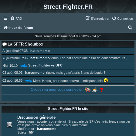
Street Fighter.FR
FAQ
S’enregistrer
Connexion
R
Index du forum
e
Nous sommes le sam. août 08, 2026 7:24 pm
c
La SFFR Shoutbox
h
Aujourd’hui 07:36
¦
hatsumomo
:
e
Aujourd’hui 07:36
¦
hatsumomo
:
chun-li se bat contre une asso de consommateurs ,
r
Street Fighter vs UFC
Hier 10:10
¦
veja
:
c
03 août 08:01
¦
hatsumomo
:
rigole, mais ça m'a pris 6 ans de boulot !
h
02 août 16:56
¦
veja
:
Merci Hatsu, pour cette oeuvre... indispensable
e
01 août 08:08
¦
hatsumomo
:
Cliquez ici pour vous connecter
Vous y trouverez du sesque, de l'humour, du sesque, des combats et plein de lore SF !
r
https://archiveofourown.org/works/74744 ... /195226046
01 août 08:08
¦
hatsumomo
:
01 août 08:08
¦
hatsumomo
:
Street Fighter.FR le site
Aujourd'hui, c'est le yaoi day. Pour la peine je reposte ma dernière fic.
30 juil. 07:22
¦
hatsumomo
:
Discussion générale
Un futur indispensable :
https://x.com/preterniadotcom/status/20 ... 8820352079
Venez nous raconter votre vie ici ! Si ça parle de SF c'est très bien, sinon bin
c'est pas grave on vous aime bien quand même !
26 juil. 22:09
¦
hatsumomo
:
bio de Alex en ligne les gens !
Modérateur :
hatsumomo
Sujets :
554
13 juil. 09:53
¦
hatsumomo
: