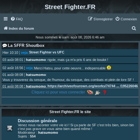
Street Fighter.FR
FAQ
S’enregistrer
Connexion
R
Index du forum
e
Nous sommes le sam. août 08, 2026 6:46 am
c
La SFFR Shoutbox
h
Street Fighter vs UFC
Hier 10:10
¦
veja
:
e
03 août 08:01
¦
hatsumomo
:
rigole, mais ça m'a pris 6 ans de boulot !
r
02 août 16:56
¦
veja
:
Merci Hatsu, pour cette oeuvre... indispensable
c
01 août 08:08
¦
hatsumomo
:
Vous y trouverez du sesque, de l'humour, du sesque, des combats et plein de lore SF !
h
https://archiveofourown.org/works/74744 ... /195226046
01 août 08:08
¦
hatsumomo
:
e
Cliquez ici pour vous connecter
01 août 08:08
¦
hatsumomo
:
r
Aujourd'hui, c'est le yaoi day. Pour la peine je reposte ma dernière fic.
30 juil. 07:22
¦
hatsumomo
:
Un futur indispensable :
https://x.com/preterniadotcom/status/20 ... 8820352079
Street Fighter.FR le site
26 juil. 22:09
¦
hatsumomo
:
bio de Alex en ligne les gens !
Discussion générale
13 juil. 09:53
¦
hatsumomo
:
Venez nous raconter votre vie ici ! Si ça parle de SF c'est très bien, sinon bin
c'est pas grave on vous aime bien quand même !
bonjour les amis, je viens de poster ma 1e review de figurine !
Modérateur :
hatsumomo
23 juin 10:36
¦
indy
:
une très chouette SFFR shoutbox !
Sujets :
554