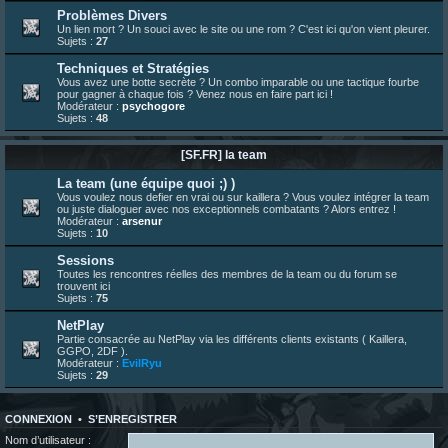
23 juin 07:30
¦
hatsumomo
:
nouvelle trad caniculaire les amis !
Problèmes Divers
Un lien mort ? Un souci avec le site ou une rom ? C'est ici qu'on vient pleurer.
23 juin 07:26
¦
hatsumomo
:
shoutbox réinitialisée
Sujets :
27
22 juin 12:27
¦
indy
:
Yo !
Techniques et Stratégies
22 juin 08:49
¦
veja
:
Yo
Vous avez une botte secrète ? Un combo imparable ou une tactique fourbe
pour gagner à chaque fois ? Venez nous en faire part ici !
Modérateur :
psychogore
Sujets :
48
[SF.FR] la team
La team (une équipe quoi ;) )
Vous voulez nous defier en vrai ou sur kaillera ? Vous voulez intégrer la team
ou juste dialoguer avec nos exceptionnels combatants ? Alors entrez !
Modérateur :
arsenur
Sujets :
10
Sessions
Toutes les rencontres réelles des membres de la team ou du forum se
trouvent ici
Sujets :
75
NetPlay
Partie consacrée au NetPlay via les différents clients existants ( Kaillera,
GGPO, 2DF ).
Modérateur :
EvilRyu
Sujets :
29
CONNEXION
•
S’ENREGISTRER
Nom d’utilisateur :