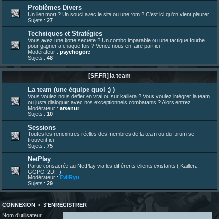
bonjour les amis, je viens de poster ma 1e review de figurine !
Problèmes Divers
Un lien mort ? Un souci avec le site ou une rom ? C'est ici qu'on vient pleurer.
23 juin 10:36
¦
indy
:
une très chouette SFFR shoutbox !
Sujets :
27
23 juin 07:30
¦
hatsumomo
:
nouvelle trad caniculaire les amis !
Techniques et Stratégies
23 juin 07:26
¦
hatsumomo
:
shoutbox réinitialisée
Vous avez une botte secrète ? Un combo imparable ou une tactique fourbe
pour gagner à chaque fois ? Venez nous en faire part ici !
22 juin 12:27
¦
indy
:
Yo !
Modérateur :
psychogore
Sujets :
48
22 juin 08:49
¦
veja
:
Yo
[SF.FR] la team
La team (une équipe quoi ;) )
Vous voulez nous defier en vrai ou sur kaillera ? Vous voulez intégrer la team
ou juste dialoguer avec nos exceptionnels combatants ? Alors entrez !
Modérateur :
arsenur
Sujets :
10
Sessions
Toutes les rencontres réelles des membres de la team ou du forum se
trouvent ici
Sujets :
75
NetPlay
Partie consacrée au NetPlay via les différents clients existants ( Kaillera,
GGPO, 2DF ).
Modérateur :
EvilRyu
Sujets :
29
CONNEXION
•
S’ENREGISTRER
Nom d’utilisateur :