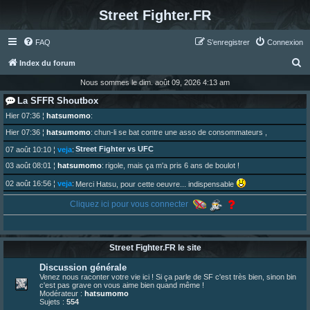
Street Fighter.FR
FAQ
S’enregistrer
Connexion
R
Index du forum
e
Nous sommes le dim. août 09, 2026 4:13 am
c
La SFFR Shoutbox
h
Hier 07:36
¦
hatsumomo
:
e
Hier 07:36
¦
hatsumomo
:
chun-li se bat contre une asso de consommateurs ,
r
Street Fighter vs UFC
07 août 10:10
¦
veja
:
c
03 août 08:01
¦
hatsumomo
:
rigole, mais ça m'a pris 6 ans de boulot !
h
02 août 16:56
¦
veja
:
Merci Hatsu, pour cette oeuvre... indispensable
e
01 août 08:08
¦
hatsumomo
:
Cliquez ici pour vous connecter
Vous y trouverez du sesque, de l'humour, du sesque, des combats et plein de lore SF !
r
https://archiveofourown.org/works/74744 ... /195226046
01 août 08:08
¦
hatsumomo
:
01 août 08:08
¦
hatsumomo
:
Street Fighter.FR le site
Aujourd'hui, c'est le yaoi day. Pour la peine je reposte ma dernière fic.
30 juil. 07:22
¦
hatsumomo
:
Discussion générale
Un futur indispensable :
https://x.com/preterniadotcom/status/20 ... 8820352079
Venez nous raconter votre vie ici ! Si ça parle de SF c'est très bien, sinon bin
c'est pas grave on vous aime bien quand même !
26 juil. 22:09
¦
hatsumomo
:
bio de Alex en ligne les gens !
Modérateur :
hatsumomo
Sujets :
554
13 juil. 09:53
¦
hatsumomo
: