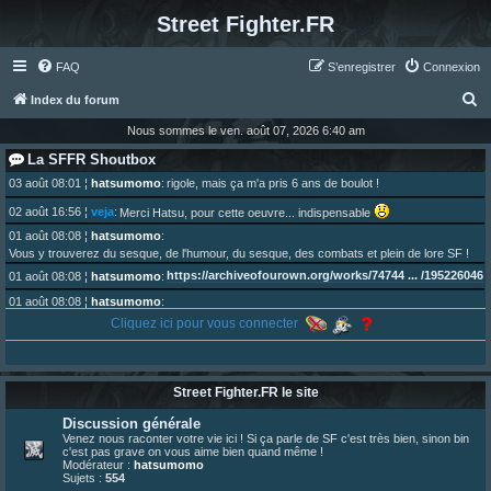
Street Fighter.FR
FAQ
S’enregistrer
Connexion
R
Index du forum
e
Nous sommes le ven. août 07, 2026 6:40 am
c
La SFFR Shoutbox
h
03 août 08:01
¦
hatsumomo
:
rigole, mais ça m'a pris 6 ans de boulot !
e
02 août 16:56
¦
veja
:
Merci Hatsu, pour cette oeuvre... indispensable
r
01 août 08:08
¦
hatsumomo
:
Vous y trouverez du sesque, de l'humour, du sesque, des combats et plein de lore SF !
c
https://archiveofourown.org/works/74744 ... /195226046
01 août 08:08
¦
hatsumomo
:
h
01 août 08:08
¦
hatsumomo
:
e
Aujourd'hui, c'est le yaoi day. Pour la peine je reposte ma dernière fic.
Cliquez ici pour vous connecter
r
30 juil. 07:22
¦
hatsumomo
:
Un futur indispensable :
https://x.com/preterniadotcom/status/20 ... 8820352079
26 juil. 22:09
¦
hatsumomo
:
bio de Alex en ligne les gens !
Street Fighter.FR le site
13 juil. 09:53
¦
hatsumomo
:
Discussion générale
bonjour les amis, je viens de poster ma 1e review de figurine !
Venez nous raconter votre vie ici ! Si ça parle de SF c'est très bien, sinon bin
23 juin 10:36
¦
indy
:
une très chouette SFFR shoutbox !
c'est pas grave on vous aime bien quand même !
Modérateur :
hatsumomo
23 juin 07:30
¦
hatsumomo
:
nouvelle trad caniculaire les amis !
Sujets :
554