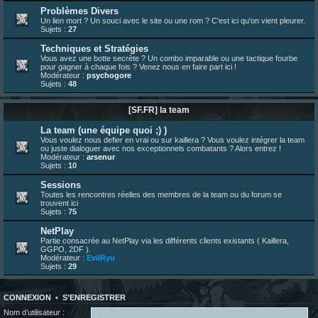
23 juin 07:26
¦
hatsumomo
:
shoutbox réinitialisée
Problèmes Divers
Un lien mort ? Un souci avec le site ou une rom ? C'est ici qu'on vient pleurer.
22 juin 12:27
¦
indy
:
Yo !
Sujets :
27
22 juin 08:49
¦
veja
:
Yo
Techniques et Stratégies
Vous avez une botte secrète ? Un combo imparable ou une tactique fourbe
pour gagner à chaque fois ? Venez nous en faire part ici !
Modérateur :
psychogore
Sujets :
48
[SF.FR] la team
La team (une équipe quoi ;) )
Vous voulez nous defier en vrai ou sur kaillera ? Vous voulez intégrer la team
ou juste dialoguer avec nos exceptionnels combatants ? Alors entrez !
Modérateur :
arsenur
Sujets :
10
Sessions
Toutes les rencontres réelles des membres de la team ou du forum se
trouvent ici
Sujets :
75
NetPlay
Partie consacrée au NetPlay via les différents clients existants ( Kaillera,
GGPO, 2DF ).
Modérateur :
EvilRyu
Sujets :
29
CONNEXION
•
S’ENREGISTRER
Nom d’utilisateur :