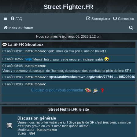
Street Fighter.FR
FAQ
S’enregistrer
Connexion
R
Index du forum
e
Nous sommes le jeu. août 06, 2026 1:12 pm
c
La SFFR Shoutbox
h
03 août 08:01
¦
hatsumomo
:
rigole, mais ça m'a pris 6 ans de boulot !
e
02 août 16:56
¦
veja
:
Merci Hatsu, pour cette oeuvre... indispensable
r
01 août 08:08
¦
hatsumomo
:
Vous y trouverez du sesque, de l'humour, du sesque, des combats et plein de lore SF !
c
https://archiveofourown.org/works/74744 ... /195226046
01 août 08:08
¦
hatsumomo
:
h
01 août 08:08
¦
hatsumomo
:
e
Aujourd'hui, c'est le yaoi day. Pour la peine je reposte ma dernière fic.
Cliquez ici pour vous connecter
r
30 juil. 07:22
¦
hatsumomo
:
Un futur indispensable :
https://x.com/preterniadotcom/status/20 ... 8820352079
26 juil. 22:09
¦
hatsumomo
:
bio de Alex en ligne les gens !
Street Fighter.FR le site
13 juil. 09:53
¦
hatsumomo
:
Discussion générale
bonjour les amis, je viens de poster ma 1e review de figurine !
Venez nous raconter votre vie ici ! Si ça parle de SF c'est très bien, sinon bin
23 juin 10:36
¦
indy
:
une très chouette SFFR shoutbox !
c'est pas grave on vous aime bien quand même !
Modérateur :
hatsumomo
23 juin 07:30
¦
hatsumomo
:
nouvelle trad caniculaire les amis !
Sujets :
554