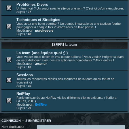
23 juin 07:26
¦
hatsumomo
:
shoutbox réinitialisée
Problèmes Divers
Un lien mort ? Un souci avec le site ou une rom ? C'est ici qu'on vient pleurer.
22 juin 12:27
¦
indy
:
Yo !
Sujets :
27
22 juin 08:49
¦
veja
:
Yo
Techniques et Stratégies
Vous avez une botte secrète ? Un combo imparable ou une tactique fourbe
pour gagner à chaque fois ? Venez nous en faire part ici !
Modérateur :
psychogore
Sujets :
48
[SF.FR] la team
La team (une équipe quoi ;) )
Vous voulez nous defier en vrai ou sur kaillera ? Vous voulez intégrer la team
ou juste dialoguer avec nos exceptionnels combatants ? Alors entrez !
Modérateur :
arsenur
Sujets :
10
Sessions
Toutes les rencontres réelles des membres de la team ou du forum se
trouvent ici
Sujets :
75
NetPlay
Partie consacrée au NetPlay via les différents clients existants ( Kaillera,
GGPO, 2DF ).
Modérateur :
EvilRyu
Sujets :
29
CONNEXION
•
S’ENREGISTRER
Nom d’utilisateur :