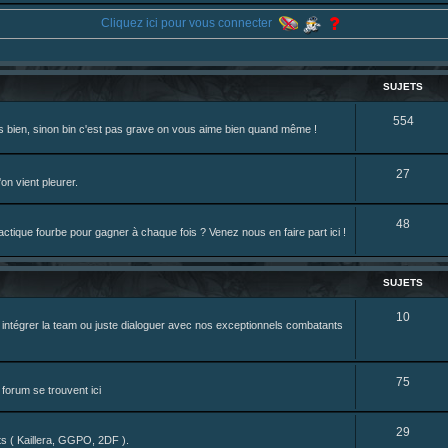
eterniadotcom/status/20 ... 8820352079
Cliquez ici pour vous connecter
review de figurine !
SUJETS
S
554
rès bien, sinon bin c'est pas grave on vous aime bien quand même !
u
j
S
27
on vient pleurer.
e
u
S
48
t
j
tique fourbe pour gagner à chaque fois ? Venez nous en faire part ici !
u
s
e
j
t
SUJETS
e
s
S
10
z intégrer la team ou juste dialoguer avec nos exceptionnels combatants
t
u
s
j
S
75
forum se trouvent ici
e
u
t
S
29
j
nts ( Kaillera, GGPO, 2DF ).
s