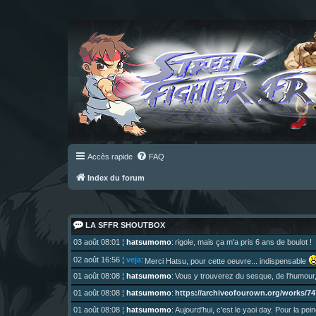
Accès rapide
FAQ
Index du forum
LA SFFR SHOUTBOX
03 août 08:01
¦
hatsumomo
:
rigole, mais ça m'a pris 6 ans de boulot !
02 août 16:56
¦
veja
:
Merci Hatsu, pour cette oeuvre... indispensable
01 août 08:08
¦
hatsumomo
:
Vous y trouverez du sesque, de l'humour,
https://archiveofourown.org/works/747
01 août 08:08
¦
hatsumomo
:
01 août 08:08
¦
hatsumomo
:
Aujourd'hui, c'est le yaoi day. Pour la pei