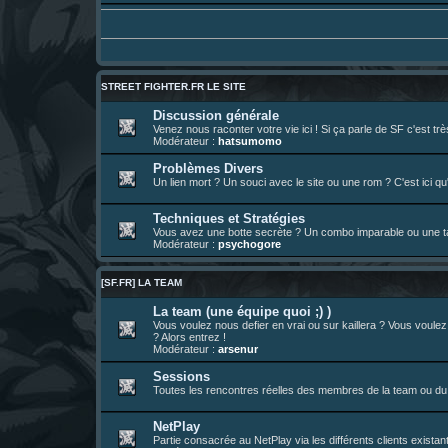
Un futur indispensable :
https://x.com/pr
30 juil. 07:22
¦
hatsumomo
:
26 juil. 22:09
¦
hatsumomo
:
bio de Alex en ligne les gens !
13 juil. 09:53
¦
hatsumomo
:
bonjour les amis, je viens de poster ma 1e 
23 juin 10:36
¦
indy
:
une très chouette SFFR shoutbox !
STREET FIGHTER.FR LE SITE
23 juin 07:30
¦
hatsumomo
:
nouvelle trad caniculaire les amis !
Discussion générale
Venez nous raconter votre vie ici ! Si ça parle de SF c'est t
23 juin 07:26
¦
hatsumomo
:
shoutbox réinitialisée
Modérateur :
hatsumomo
22 juin 12:27
¦
indy
:
Yo !
Problèmes Divers
Un lien mort ? Un souci avec le site ou une rom ? C'est ici qu'
22 juin 08:49
¦
veja
:
Yo
Techniques et Stratégies
Vous avez une botte secrète ? Un combo imparable ou une tac
Modérateur :
psychogore
[SF.FR] LA TEAM
La team (une équipe quoi ;) )
Vous voulez nous defier en vrai ou sur kaillera ? Vous voule
? Alors entrez !
Modérateur :
arsenur
Sessions
Toutes les rencontres réelles des membres de la team ou du 
NetPlay
Partie consacrée au NetPlay via les différents clients exista