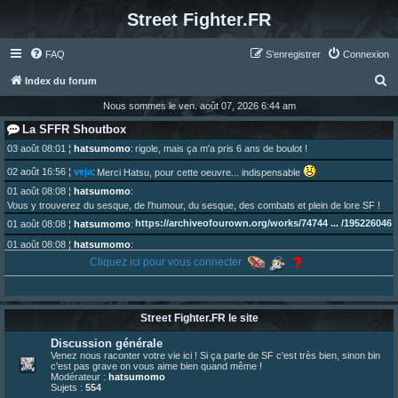
Street Fighter.FR
FAQ
S’enregistrer
Connexion
R
Index du forum
e
Nous sommes le ven. août 07, 2026 6:44 am
c
La SFFR Shoutbox
h
03 août 08:01
¦
hatsumomo
:
rigole, mais ça m'a pris 6 ans de boulot !
e
02 août 16:56
¦
veja
:
Merci Hatsu, pour cette oeuvre... indispensable
r
01 août 08:08
¦
hatsumomo
:
Vous y trouverez du sesque, de l'humour, du sesque, des combats et plein de lore SF !
c
https://archiveofourown.org/works/74744 ... /195226046
01 août 08:08
¦
hatsumomo
:
h
01 août 08:08
¦
hatsumomo
:
e
Aujourd'hui, c'est le yaoi day. Pour la peine je reposte ma dernière fic.
Cliquez ici pour vous connecter
r
30 juil. 07:22
¦
hatsumomo
:
Un futur indispensable :
https://x.com/preterniadotcom/status/20 ... 8820352079
26 juil. 22:09
¦
hatsumomo
:
bio de Alex en ligne les gens !
Street Fighter.FR le site
13 juil. 09:53
¦
hatsumomo
:
Discussion générale
bonjour les amis, je viens de poster ma 1e review de figurine !
Venez nous raconter votre vie ici ! Si ça parle de SF c'est très bien, sinon bin
23 juin 10:36
¦
indy
:
une très chouette SFFR shoutbox !
c'est pas grave on vous aime bien quand même !
Modérateur :
hatsumomo
23 juin 07:30
¦
hatsumomo
:
nouvelle trad caniculaire les amis !
Sujets :
554