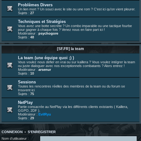
23 juin 07:26
¦
hatsumomo
:
shoutbox réinitialisée
Problèmes Divers
Un lien mort ? Un souci avec le site ou une rom ? C'est ici qu'on vient pleurer.
22 juin 12:27
¦
indy
:
Yo !
Sujets :
27
22 juin 08:49
¦
veja
:
Yo
Techniques et Stratégies
Vous avez une botte secrète ? Un combo imparable ou une tactique fourbe
pour gagner à chaque fois ? Venez nous en faire part ici !
Modérateur :
psychogore
Sujets :
48
[SF.FR] la team
La team (une équipe quoi ;) )
Vous voulez nous defier en vrai ou sur kaillera ? Vous voulez intégrer la team
ou juste dialoguer avec nos exceptionnels combatants ? Alors entrez !
Modérateur :
arsenur
Sujets :
10
Sessions
Toutes les rencontres réelles des membres de la team ou du forum se
trouvent ici
Sujets :
75
NetPlay
Partie consacrée au NetPlay via les différents clients existants ( Kaillera,
GGPO, 2DF ).
Modérateur :
EvilRyu
Sujets :
29
CONNEXION
•
S’ENREGISTRER
Nom d’utilisateur :