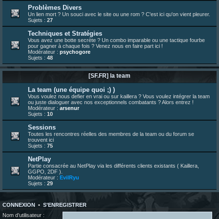
bonjour les amis, je viens de poster ma 1e review de figurine !
Problèmes Divers
Un lien mort ? Un souci avec le site ou une rom ? C'est ici qu'on vient pleurer.
23 juin 10:36
¦
indy
:
une très chouette SFFR shoutbox !
Sujets :
27
23 juin 07:30
¦
hatsumomo
:
nouvelle trad caniculaire les amis !
Techniques et Stratégies
23 juin 07:26
¦
hatsumomo
:
shoutbox réinitialisée
Vous avez une botte secrète ? Un combo imparable ou une tactique fourbe
pour gagner à chaque fois ? Venez nous en faire part ici !
22 juin 12:27
¦
indy
:
Yo !
Modérateur :
psychogore
Sujets :
48
22 juin 08:49
¦
veja
:
Yo
[SF.FR] la team
La team (une équipe quoi ;) )
Vous voulez nous defier en vrai ou sur kaillera ? Vous voulez intégrer la team
ou juste dialoguer avec nos exceptionnels combatants ? Alors entrez !
Modérateur :
arsenur
Sujets :
10
Sessions
Toutes les rencontres réelles des membres de la team ou du forum se
trouvent ici
Sujets :
75
NetPlay
Partie consacrée au NetPlay via les différents clients existants ( Kaillera,
GGPO, 2DF ).
Modérateur :
EvilRyu
Sujets :
29
CONNEXION
•
S’ENREGISTRER
Nom d’utilisateur :