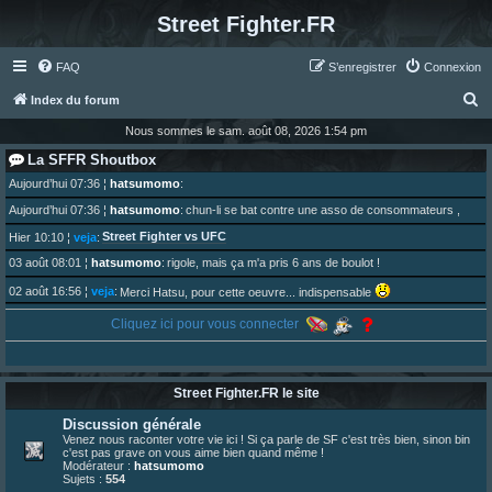
Street Fighter.FR
FAQ
S’enregistrer
Connexion
R
Index du forum
e
Nous sommes le sam. août 08, 2026 1:54 pm
c
La SFFR Shoutbox
h
Aujourd’hui 07:36
¦
hatsumomo
:
e
Aujourd’hui 07:36
¦
hatsumomo
:
chun-li se bat contre une asso de consommateurs ,
r
Street Fighter vs UFC
Hier 10:10
¦
veja
:
c
03 août 08:01
¦
hatsumomo
:
rigole, mais ça m'a pris 6 ans de boulot !
h
02 août 16:56
¦
veja
:
Merci Hatsu, pour cette oeuvre... indispensable
e
01 août 08:08
¦
hatsumomo
:
Cliquez ici pour vous connecter
Vous y trouverez du sesque, de l'humour, du sesque, des combats et plein de lore SF !
r
https://archiveofourown.org/works/74744 ... /195226046
01 août 08:08
¦
hatsumomo
:
01 août 08:08
¦
hatsumomo
:
Street Fighter.FR le site
Aujourd'hui, c'est le yaoi day. Pour la peine je reposte ma dernière fic.
30 juil. 07:22
¦
hatsumomo
:
Discussion générale
Un futur indispensable :
https://x.com/preterniadotcom/status/20 ... 8820352079
Venez nous raconter votre vie ici ! Si ça parle de SF c'est très bien, sinon bin
c'est pas grave on vous aime bien quand même !
26 juil. 22:09
¦
hatsumomo
:
bio de Alex en ligne les gens !
Modérateur :
hatsumomo
Sujets :
554
13 juil. 09:53
¦
hatsumomo
: