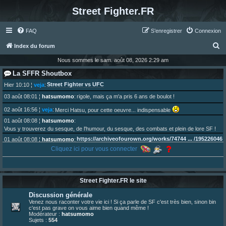
Street Fighter.FR
FAQ
S’enregistrer
Connexion
R
Index du forum
e
Nous sommes le sam. août 08, 2026 2:29 am
c
La SFFR Shoutbox
h
Street Fighter vs UFC
Hier 10:10
¦
veja
:
e
03 août 08:01
¦
hatsumomo
:
rigole, mais ça m'a pris 6 ans de boulot !
r
02 août 16:56
¦
veja
:
Merci Hatsu, pour cette oeuvre... indispensable
c
01 août 08:08
¦
hatsumomo
:
Vous y trouverez du sesque, de l'humour, du sesque, des combats et plein de lore SF !
h
https://archiveofourown.org/works/74744 ... /195226046
01 août 08:08
¦
hatsumomo
:
e
Cliquez ici pour vous connecter
01 août 08:08
¦
hatsumomo
:
r
Aujourd'hui, c'est le yaoi day. Pour la peine je reposte ma dernière fic.
30 juil. 07:22
¦
hatsumomo
:
Un futur indispensable :
https://x.com/preterniadotcom/status/20 ... 8820352079
Street Fighter.FR le site
26 juil. 22:09
¦
hatsumomo
:
bio de Alex en ligne les gens !
Discussion générale
13 juil. 09:53
¦
hatsumomo
:
Venez nous raconter votre vie ici ! Si ça parle de SF c'est très bien, sinon bin
c'est pas grave on vous aime bien quand même !
bonjour les amis, je viens de poster ma 1e review de figurine !
Modérateur :
hatsumomo
23 juin 10:36
¦
indy
:
une très chouette SFFR shoutbox !
Sujets :
554