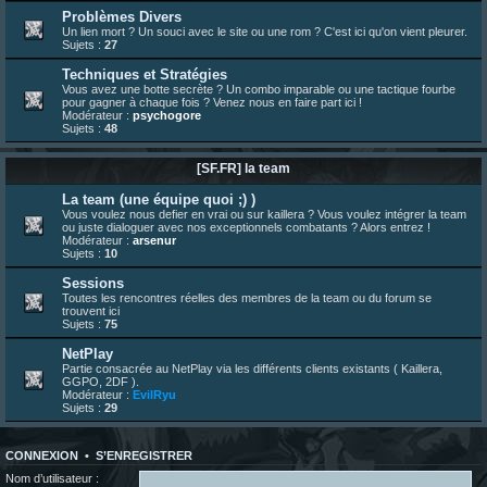
23 juin 07:30
¦
hatsumomo
:
nouvelle trad caniculaire les amis !
Problèmes Divers
Un lien mort ? Un souci avec le site ou une rom ? C'est ici qu'on vient pleurer.
23 juin 07:26
¦
hatsumomo
:
shoutbox réinitialisée
Sujets :
27
22 juin 12:27
¦
indy
:
Yo !
Techniques et Stratégies
22 juin 08:49
¦
veja
:
Yo
Vous avez une botte secrète ? Un combo imparable ou une tactique fourbe
pour gagner à chaque fois ? Venez nous en faire part ici !
Modérateur :
psychogore
Sujets :
48
[SF.FR] la team
La team (une équipe quoi ;) )
Vous voulez nous defier en vrai ou sur kaillera ? Vous voulez intégrer la team
ou juste dialoguer avec nos exceptionnels combatants ? Alors entrez !
Modérateur :
arsenur
Sujets :
10
Sessions
Toutes les rencontres réelles des membres de la team ou du forum se
trouvent ici
Sujets :
75
NetPlay
Partie consacrée au NetPlay via les différents clients existants ( Kaillera,
GGPO, 2DF ).
Modérateur :
EvilRyu
Sujets :
29
CONNEXION
•
S’ENREGISTRER
Nom d’utilisateur :