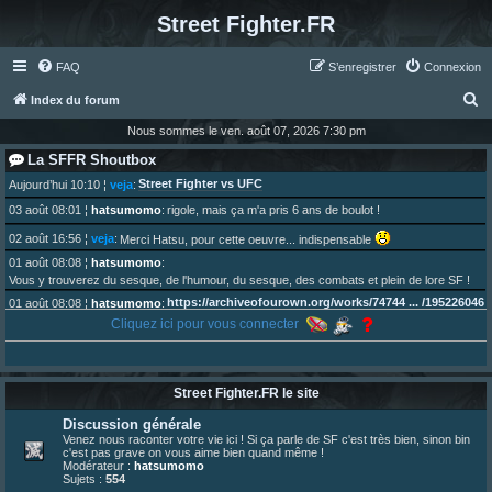
Street Fighter.FR
FAQ
S’enregistrer
Connexion
R
Index du forum
e
Nous sommes le ven. août 07, 2026 7:30 pm
c
La SFFR Shoutbox
h
Street Fighter vs UFC
Aujourd’hui 10:10
¦
veja
:
e
03 août 08:01
¦
hatsumomo
:
rigole, mais ça m'a pris 6 ans de boulot !
r
02 août 16:56
¦
veja
:
Merci Hatsu, pour cette oeuvre... indispensable
c
01 août 08:08
¦
hatsumomo
:
Vous y trouverez du sesque, de l'humour, du sesque, des combats et plein de lore SF !
h
https://archiveofourown.org/works/74744 ... /195226046
01 août 08:08
¦
hatsumomo
:
e
Cliquez ici pour vous connecter
01 août 08:08
¦
hatsumomo
:
r
Aujourd'hui, c'est le yaoi day. Pour la peine je reposte ma dernière fic.
30 juil. 07:22
¦
hatsumomo
:
Un futur indispensable :
https://x.com/preterniadotcom/status/20 ... 8820352079
Street Fighter.FR le site
26 juil. 22:09
¦
hatsumomo
:
bio de Alex en ligne les gens !
Discussion générale
13 juil. 09:53
¦
hatsumomo
:
Venez nous raconter votre vie ici ! Si ça parle de SF c'est très bien, sinon bin
c'est pas grave on vous aime bien quand même !
bonjour les amis, je viens de poster ma 1e review de figurine !
Modérateur :
hatsumomo
23 juin 10:36
¦
indy
:
une très chouette SFFR shoutbox !
Sujets :
554