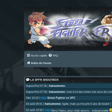
Accès rapide
FAQ
Index du forum
LA SFFR SHOUTBOX
Aujourd’hui 07:36
¦
hatsumomo
:
Aujourd’hui 07:36
¦
hatsumomo
:
chun-li se bat contre une asso de c
Street Fighter vs UFC
Hier 10:10
¦
veja
:
03 août 08:01
¦
hatsumomo
:
rigole, mais ça m'a pris 6 ans de boulot !
02 août 16:56
¦
veja
:
Merci Hatsu, pour cette oeuvre... indispensable