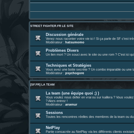
01 août 08:08
¦
hatsumomo
:
Vous y trouverez du sesque, de l'humour,
https://archiveofourown.org/works/747
01 août 08:08
¦
hatsumomo
:
01 août 08:08
¦
hatsumomo
:
Aujourd'hui, c'est le yaoi day. Pour la pei
Un futur indispensable :
https://x.com/pr
30 juil. 07:22
¦
hatsumomo
:
STREET FIGHTER.FR LE SITE
26 juil. 22:09
¦
hatsumomo
:
bio de Alex en ligne les gens !
Discussion générale
Venez nous raconter votre vie ici ! Si ça parle de SF c'est t
13 juil. 09:53
¦
hatsumomo
:
bonjour les amis, je viens de poster ma 1e 
Modérateur :
hatsumomo
23 juin 10:36
¦
indy
:
une très chouette SFFR shoutbox !
Problèmes Divers
Un lien mort ? Un souci avec le site ou une rom ? C'est ici qu'
23 juin 07:30
¦
hatsumomo
:
nouvelle trad caniculaire les amis !
23 juin 07:26
¦
hatsumomo
:
shoutbox réinitialisée
Techniques et Stratégies
22 juin 12:27
¦
indy
:
Yo !
Vous avez une botte secrète ? Un combo imparable ou une tac
Modérateur :
psychogore
22 juin 08:49
¦
veja
:
Yo
[SF.FR] LA TEAM
La team (une équipe quoi ;) )
Vous voulez nous defier en vrai ou sur kaillera ? Vous voule
? Alors entrez !
Modérateur :
arsenur
Sessions
Toutes les rencontres réelles des membres de la team ou du 
NetPlay
Partie consacrée au NetPlay via les différents clients exista