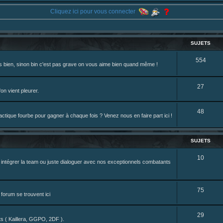
 du sesque, des combats et plein de lore SF !
Cliquez ici pour vous connecter
44 ... /195226046
ne je reposte ma dernière fic.
eterniadotcom/status/20 ... 8820352079
SUJETS
S
554
rès bien, sinon bin c'est pas grave on vous aime bien quand même !
review de figurine !
u
j
S
27
on vient pleurer.
e
u
S
48
t
j
tique fourbe pour gagner à chaque fois ? Venez nous en faire part ici !
u
s
e
j
t
SUJETS
e
s
S
10
z intégrer la team ou juste dialoguer avec nos exceptionnels combatants
t
u
s
j
S
75
forum se trouvent ici
e
u
t
S
29
j
nts ( Kaillera, GGPO, 2DF ).
s