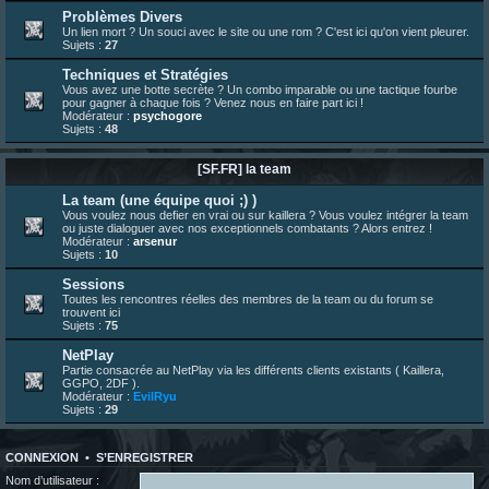
23 juin 07:30
¦
hatsumomo
:
nouvelle trad caniculaire les amis !
Problèmes Divers
Un lien mort ? Un souci avec le site ou une rom ? C'est ici qu'on vient pleurer.
23 juin 07:26
¦
hatsumomo
:
shoutbox réinitialisée
Sujets :
27
22 juin 12:27
¦
indy
:
Yo !
Techniques et Stratégies
22 juin 08:49
¦
veja
:
Yo
Vous avez une botte secrète ? Un combo imparable ou une tactique fourbe
pour gagner à chaque fois ? Venez nous en faire part ici !
Modérateur :
psychogore
Sujets :
48
[SF.FR] la team
La team (une équipe quoi ;) )
Vous voulez nous defier en vrai ou sur kaillera ? Vous voulez intégrer la team
ou juste dialoguer avec nos exceptionnels combatants ? Alors entrez !
Modérateur :
arsenur
Sujets :
10
Sessions
Toutes les rencontres réelles des membres de la team ou du forum se
trouvent ici
Sujets :
75
NetPlay
Partie consacrée au NetPlay via les différents clients existants ( Kaillera,
GGPO, 2DF ).
Modérateur :
EvilRyu
Sujets :
29
CONNEXION
•
S’ENREGISTRER
Nom d’utilisateur :