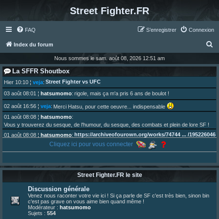
Street Fighter.FR
FAQ
S’enregistrer
Connexion
R
Index du forum
e
Nous sommes le sam. août 08, 2026 12:51 am
c
La SFFR Shoutbox
h
Street Fighter vs UFC
Hier 10:10
¦
veja
:
e
03 août 08:01
¦
hatsumomo
:
rigole, mais ça m'a pris 6 ans de boulot !
r
02 août 16:56
¦
veja
:
Merci Hatsu, pour cette oeuvre... indispensable
c
01 août 08:08
¦
hatsumomo
:
Vous y trouverez du sesque, de l'humour, du sesque, des combats et plein de lore SF !
h
https://archiveofourown.org/works/74744 ... /195226046
01 août 08:08
¦
hatsumomo
:
e
Cliquez ici pour vous connecter
01 août 08:08
¦
hatsumomo
:
r
Aujourd'hui, c'est le yaoi day. Pour la peine je reposte ma dernière fic.
30 juil. 07:22
¦
hatsumomo
:
Un futur indispensable :
https://x.com/preterniadotcom/status/20 ... 8820352079
Street Fighter.FR le site
26 juil. 22:09
¦
hatsumomo
:
bio de Alex en ligne les gens !
Discussion générale
13 juil. 09:53
¦
hatsumomo
:
Venez nous raconter votre vie ici ! Si ça parle de SF c'est très bien, sinon bin
c'est pas grave on vous aime bien quand même !
bonjour les amis, je viens de poster ma 1e review de figurine !
Modérateur :
hatsumomo
23 juin 10:36
¦
indy
:
une très chouette SFFR shoutbox !
Sujets :
554