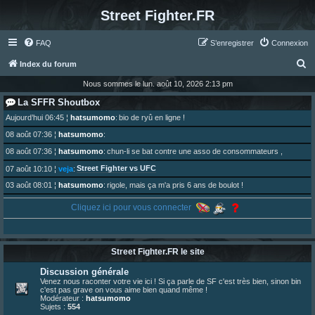
Street Fighter.FR
FAQ
S’enregistrer
Connexion
R
Index du forum
e
Nous sommes le lun. août 10, 2026 2:13 pm
c
La SFFR Shoutbox
h
Aujourd’hui 06:45
¦
hatsumomo
:
bio de ryû en ligne !
e
08 août 07:36
¦
hatsumomo
:
r
08 août 07:36
¦
hatsumomo
:
chun-li se bat contre une asso de consommateurs ,
c
Street Fighter vs UFC
07 août 10:10
¦
veja
:
h
03 août 08:01
¦
hatsumomo
:
rigole, mais ça m'a pris 6 ans de boulot !
e
02 août 16:56
¦
veja
:
Merci Hatsu, pour cette oeuvre... indispensable
Cliquez ici pour vous connecter
r
01 août 08:08
¦
hatsumomo
:
Vous y trouverez du sesque, de l'humour, du sesque, des combats et plein de lore SF !
https://archiveofourown.org/works/74744 ... /195226046
01 août 08:08
¦
hatsumomo
:
Street Fighter.FR le site
01 août 08:08
¦
hatsumomo
:
Discussion générale
Aujourd'hui, c'est le yaoi day. Pour la peine je reposte ma dernière fic.
Venez nous raconter votre vie ici ! Si ça parle de SF c'est très bien, sinon bin
30 juil. 07:22
¦
hatsumomo
:
c'est pas grave on vous aime bien quand même !
Un futur indispensable :
https://x.com/preterniadotcom/status/20 ... 8820352079
Modérateur :
hatsumomo
Sujets :
554
26 juil. 22:09
¦
hatsumomo
:
bio de Alex en ligne les gens !