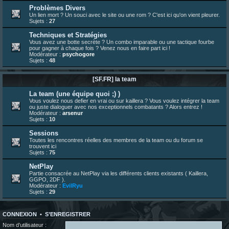
Problèmes Divers
13 juil. 09:53
¦
hatsumomo
:
Un lien mort ? Un souci avec le site ou une rom ? C'est ici qu'on vient pleurer.
bonjour les amis, je viens de poster ma 1e review de figurine !
Sujets :
27
23 juin 10:36
¦
indy
:
une très chouette SFFR shoutbox !
Techniques et Stratégies
23 juin 07:30
¦
hatsumomo
:
nouvelle trad caniculaire les amis !
Vous avez une botte secrète ? Un combo imparable ou une tactique fourbe
pour gagner à chaque fois ? Venez nous en faire part ici !
23 juin 07:26
¦
hatsumomo
:
shoutbox réinitialisée
Modérateur :
psychogore
Sujets :
48
22 juin 12:27
¦
indy
:
Yo !
22 juin 08:49
¦
veja
:
Yo
[SF.FR] la team
La team (une équipe quoi ;) )
Vous voulez nous defier en vrai ou sur kaillera ? Vous voulez intégrer la team
ou juste dialoguer avec nos exceptionnels combatants ? Alors entrez !
Modérateur :
arsenur
Sujets :
10
Sessions
Toutes les rencontres réelles des membres de la team ou du forum se
trouvent ici
Sujets :
75
NetPlay
Partie consacrée au NetPlay via les différents clients existants ( Kaillera,
GGPO, 2DF ).
Modérateur :
EvilRyu
Sujets :
29
CONNEXION
•
S’ENREGISTRER
Nom d’utilisateur :