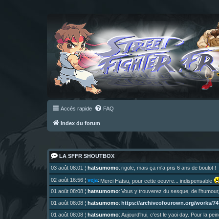
Accès rapide
FAQ
Index du forum
LA SFFR SHOUTBOX
03 août 08:01
¦
hatsumomo
:
rigole, mais ça m'a pris 6 ans de boulot !
02 août 16:56
¦
veja
:
Merci Hatsu, pour cette oeuvre... indispensable
01 août 08:08
¦
hatsumomo
:
Vous y trouverez du sesque, de l'humour,
https://archiveofourown.org/works/747
01 août 08:08
¦
hatsumomo
:
01 août 08:08
¦
hatsumomo
:
Aujourd'hui, c'est le yaoi day. Pour la pei