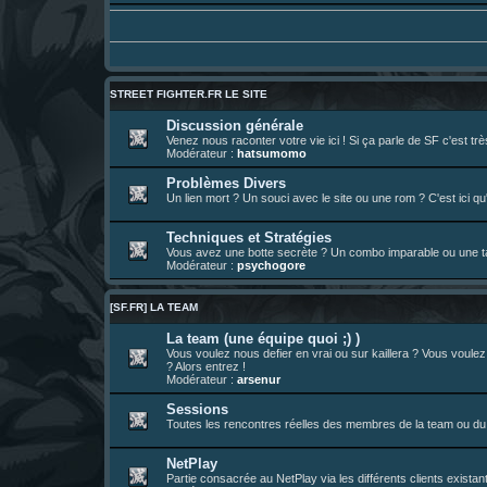
Un futur indispensable :
https://x.com/pr
30 juil. 07:22
¦
hatsumomo
:
26 juil. 22:09
¦
hatsumomo
:
bio de Alex en ligne les gens !
13 juil. 09:53
¦
hatsumomo
:
bonjour les amis, je viens de poster ma 1e 
23 juin 10:36
¦
indy
:
une très chouette SFFR shoutbox !
STREET FIGHTER.FR LE SITE
23 juin 07:30
¦
hatsumomo
:
nouvelle trad caniculaire les amis !
Discussion générale
Venez nous raconter votre vie ici ! Si ça parle de SF c'est t
23 juin 07:26
¦
hatsumomo
:
shoutbox réinitialisée
Modérateur :
hatsumomo
22 juin 12:27
¦
indy
:
Yo !
Problèmes Divers
Un lien mort ? Un souci avec le site ou une rom ? C'est ici qu'
22 juin 08:49
¦
veja
:
Yo
Techniques et Stratégies
Vous avez une botte secrète ? Un combo imparable ou une tac
Modérateur :
psychogore
[SF.FR] LA TEAM
La team (une équipe quoi ;) )
Vous voulez nous defier en vrai ou sur kaillera ? Vous voule
? Alors entrez !
Modérateur :
arsenur
Sessions
Toutes les rencontres réelles des membres de la team ou du 
NetPlay
Partie consacrée au NetPlay via les différents clients exista