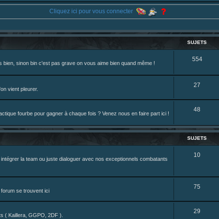
eterniadotcom/status/20 ... 8820352079
Cliquez ici pour vous connecter
review de figurine !
SUJETS
S
554
rès bien, sinon bin c'est pas grave on vous aime bien quand même !
u
j
S
27
on vient pleurer.
e
u
S
48
t
j
tique fourbe pour gagner à chaque fois ? Venez nous en faire part ici !
u
s
e
j
t
SUJETS
e
s
S
10
z intégrer la team ou juste dialoguer avec nos exceptionnels combatants
t
u
s
j
S
75
forum se trouvent ici
e
u
t
S
29
j
nts ( Kaillera, GGPO, 2DF ).
s