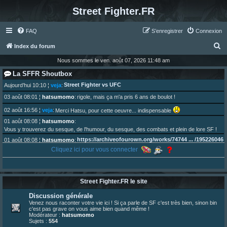
Street Fighter.FR
FAQ
S’enregistrer
Connexion
R
Index du forum
e
Nous sommes le ven. août 07, 2026 11:48 am
c
La SFFR Shoutbox
h
Street Fighter vs UFC
Aujourd’hui 10:10
¦
veja
:
e
03 août 08:01
¦
hatsumomo
:
rigole, mais ça m'a pris 6 ans de boulot !
r
02 août 16:56
¦
veja
:
Merci Hatsu, pour cette oeuvre... indispensable
c
01 août 08:08
¦
hatsumomo
:
Vous y trouverez du sesque, de l'humour, du sesque, des combats et plein de lore SF !
h
https://archiveofourown.org/works/74744 ... /195226046
01 août 08:08
¦
hatsumomo
:
e
Cliquez ici pour vous connecter
01 août 08:08
¦
hatsumomo
:
r
Aujourd'hui, c'est le yaoi day. Pour la peine je reposte ma dernière fic.
30 juil. 07:22
¦
hatsumomo
:
Un futur indispensable :
https://x.com/preterniadotcom/status/20 ... 8820352079
Street Fighter.FR le site
26 juil. 22:09
¦
hatsumomo
:
bio de Alex en ligne les gens !
Discussion générale
13 juil. 09:53
¦
hatsumomo
:
Venez nous raconter votre vie ici ! Si ça parle de SF c'est très bien, sinon bin
c'est pas grave on vous aime bien quand même !
bonjour les amis, je viens de poster ma 1e review de figurine !
Modérateur :
hatsumomo
23 juin 10:36
¦
indy
:
une très chouette SFFR shoutbox !
Sujets :
554