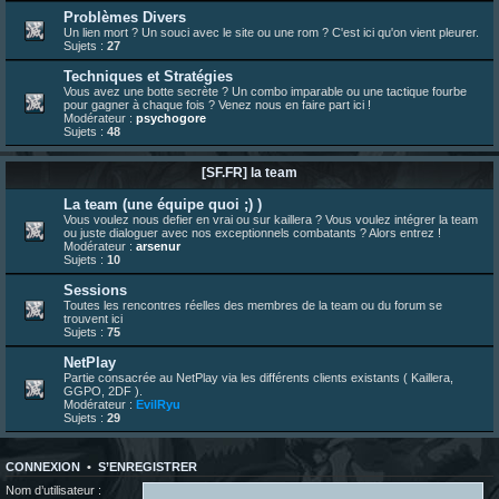
23 juin 07:30
¦
hatsumomo
:
nouvelle trad caniculaire les amis !
Problèmes Divers
Un lien mort ? Un souci avec le site ou une rom ? C'est ici qu'on vient pleurer.
23 juin 07:26
¦
hatsumomo
:
shoutbox réinitialisée
Sujets :
27
22 juin 12:27
¦
indy
:
Yo !
Techniques et Stratégies
22 juin 08:49
¦
veja
:
Yo
Vous avez une botte secrète ? Un combo imparable ou une tactique fourbe
pour gagner à chaque fois ? Venez nous en faire part ici !
Modérateur :
psychogore
Sujets :
48
[SF.FR] la team
La team (une équipe quoi ;) )
Vous voulez nous defier en vrai ou sur kaillera ? Vous voulez intégrer la team
ou juste dialoguer avec nos exceptionnels combatants ? Alors entrez !
Modérateur :
arsenur
Sujets :
10
Sessions
Toutes les rencontres réelles des membres de la team ou du forum se
trouvent ici
Sujets :
75
NetPlay
Partie consacrée au NetPlay via les différents clients existants ( Kaillera,
GGPO, 2DF ).
Modérateur :
EvilRyu
Sujets :
29
CONNEXION
•
S’ENREGISTRER
Nom d’utilisateur :