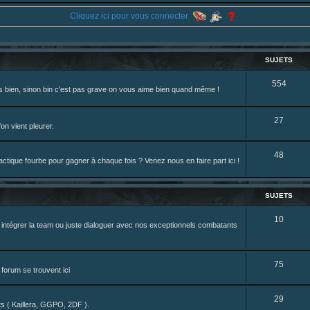
 du sesque, des combats et plein de lore SF !
Cliquez ici pour vous connecter
44 ... /195226046
ne je reposte ma dernière fic.
eterniadotcom/status/20 ... 8820352079
SUJETS
S
554
rès bien, sinon bin c'est pas grave on vous aime bien quand même !
review de figurine !
u
j
S
27
on vient pleurer.
e
u
S
48
t
j
tique fourbe pour gagner à chaque fois ? Venez nous en faire part ici !
u
s
e
j
t
SUJETS
e
s
S
10
z intégrer la team ou juste dialoguer avec nos exceptionnels combatants
t
u
s
j
S
75
forum se trouvent ici
e
u
t
S
29
j
nts ( Kaillera, GGPO, 2DF ).
s