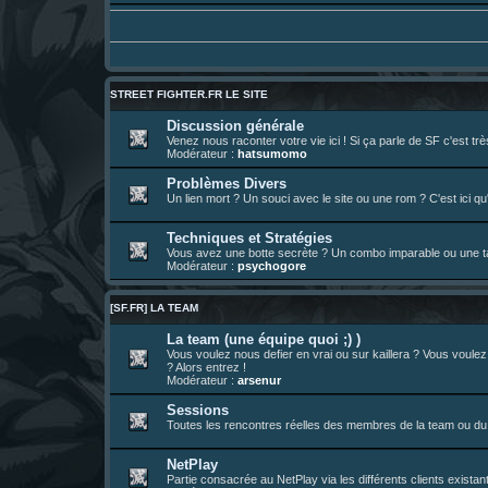
01 août 08:08
¦
hatsumomo
:
Vous y trouverez du sesque, de l'humour,
https://archiveofourown.org/works/747
01 août 08:08
¦
hatsumomo
:
01 août 08:08
¦
hatsumomo
:
Aujourd'hui, c'est le yaoi day. Pour la pei
Un futur indispensable :
https://x.com/pr
30 juil. 07:22
¦
hatsumomo
:
STREET FIGHTER.FR LE SITE
26 juil. 22:09
¦
hatsumomo
:
bio de Alex en ligne les gens !
Discussion générale
Venez nous raconter votre vie ici ! Si ça parle de SF c'est t
13 juil. 09:53
¦
hatsumomo
:
bonjour les amis, je viens de poster ma 1e 
Modérateur :
hatsumomo
23 juin 10:36
¦
indy
:
une très chouette SFFR shoutbox !
Problèmes Divers
Un lien mort ? Un souci avec le site ou une rom ? C'est ici qu'
23 juin 07:30
¦
hatsumomo
:
nouvelle trad caniculaire les amis !
23 juin 07:26
¦
hatsumomo
:
shoutbox réinitialisée
Techniques et Stratégies
22 juin 12:27
¦
indy
:
Yo !
Vous avez une botte secrète ? Un combo imparable ou une tac
Modérateur :
psychogore
22 juin 08:49
¦
veja
:
Yo
[SF.FR] LA TEAM
La team (une équipe quoi ;) )
Vous voulez nous defier en vrai ou sur kaillera ? Vous voule
? Alors entrez !
Modérateur :
arsenur
Sessions
Toutes les rencontres réelles des membres de la team ou du 
NetPlay
Partie consacrée au NetPlay via les différents clients exista