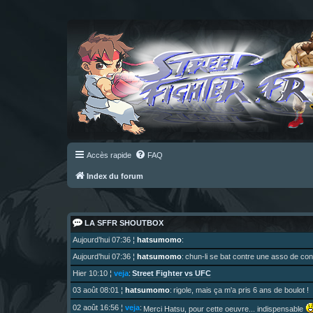
Accès rapide
FAQ
Index du forum
LA SFFR SHOUTBOX
Aujourd’hui 07:36
¦
hatsumomo
:
Aujourd’hui 07:36
¦
hatsumomo
:
chun-li se bat contre une asso de c
Street Fighter vs UFC
Hier 10:10
¦
veja
:
03 août 08:01
¦
hatsumomo
:
rigole, mais ça m'a pris 6 ans de boulot !
02 août 16:56
¦
veja
:
Merci Hatsu, pour cette oeuvre... indispensable