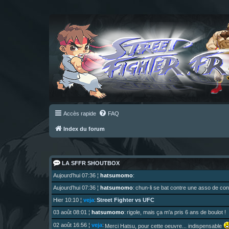
Accès rapide
FAQ
Index du forum
LA SFFR SHOUTBOX
Aujourd’hui 07:36
¦
hatsumomo
:
Aujourd’hui 07:36
¦
hatsumomo
:
chun-li se bat contre une asso de c
Street Fighter vs UFC
Hier 10:10
¦
veja
:
03 août 08:01
¦
hatsumomo
:
rigole, mais ça m'a pris 6 ans de boulot !
02 août 16:56
¦
veja
:
Merci Hatsu, pour cette oeuvre... indispensable