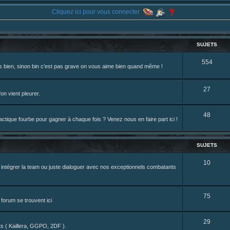
 du sesque, des combats et plein de lore SF !
Cliquez ici pour vous connecter
44 ... /195226046
ne je reposte ma dernière fic.
eterniadotcom/status/20 ... 8820352079
SUJETS
S
554
rès bien, sinon bin c'est pas grave on vous aime bien quand même !
review de figurine !
u
j
S
27
on vient pleurer.
e
u
S
48
t
j
tique fourbe pour gagner à chaque fois ? Venez nous en faire part ici !
u
s
e
j
t
SUJETS
e
s
S
10
z intégrer la team ou juste dialoguer avec nos exceptionnels combatants
t
u
s
j
S
75
forum se trouvent ici
e
u
t
S
29
j
nts ( Kaillera, GGPO, 2DF ).
s