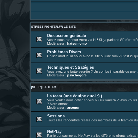
01 août 08:08
¦
hatsumomo
:
Vous y trouverez du sesque, de l'humour,
https://archiveofourown.org/works/747
01 août 08:08
¦
hatsumomo
:
01 août 08:08
¦
hatsumomo
:
Aujourd'hui, c'est le yaoi day. Pour la pei
Un futur indispensable :
https://x.com/pr
30 juil. 07:22
¦
hatsumomo
:
STREET FIGHTER.FR LE SITE
26 juil. 22:09
¦
hatsumomo
:
bio de Alex en ligne les gens !
Discussion générale
Venez nous raconter votre vie ici ! Si ça parle de SF c'est t
13 juil. 09:53
¦
hatsumomo
:
bonjour les amis, je viens de poster ma 1e 
Modérateur :
hatsumomo
23 juin 10:36
¦
indy
:
une très chouette SFFR shoutbox !
Problèmes Divers
Un lien mort ? Un souci avec le site ou une rom ? C'est ici qu'
23 juin 07:30
¦
hatsumomo
:
nouvelle trad caniculaire les amis !
23 juin 07:26
¦
hatsumomo
:
shoutbox réinitialisée
Techniques et Stratégies
22 juin 12:27
¦
indy
:
Yo !
Vous avez une botte secrète ? Un combo imparable ou une tac
Modérateur :
psychogore
22 juin 08:49
¦
veja
:
Yo
[SF.FR] LA TEAM
La team (une équipe quoi ;) )
Vous voulez nous defier en vrai ou sur kaillera ? Vous voule
? Alors entrez !
Modérateur :
arsenur
Sessions
Toutes les rencontres réelles des membres de la team ou du 
NetPlay
Partie consacrée au NetPlay via les différents clients exista