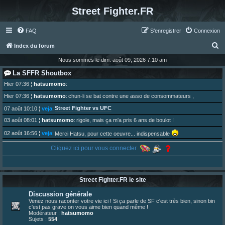
Street Fighter.FR
FAQ
S’enregistrer
Connexion
R
Index du forum
e
Nous sommes le dim. août 09, 2026 7:10 am
c
La SFFR Shoutbox
h
Hier 07:36
¦
hatsumomo
:
e
Hier 07:36
¦
hatsumomo
:
chun-li se bat contre une asso de consommateurs ,
r
Street Fighter vs UFC
07 août 10:10
¦
veja
:
c
03 août 08:01
¦
hatsumomo
:
rigole, mais ça m'a pris 6 ans de boulot !
h
02 août 16:56
¦
veja
:
Merci Hatsu, pour cette oeuvre... indispensable
e
01 août 08:08
¦
hatsumomo
:
Cliquez ici pour vous connecter
Vous y trouverez du sesque, de l'humour, du sesque, des combats et plein de lore SF !
r
https://archiveofourown.org/works/74744 ... /195226046
01 août 08:08
¦
hatsumomo
:
01 août 08:08
¦
hatsumomo
:
Street Fighter.FR le site
Aujourd'hui, c'est le yaoi day. Pour la peine je reposte ma dernière fic.
30 juil. 07:22
¦
hatsumomo
:
Discussion générale
Un futur indispensable :
https://x.com/preterniadotcom/status/20 ... 8820352079
Venez nous raconter votre vie ici ! Si ça parle de SF c'est très bien, sinon bin
c'est pas grave on vous aime bien quand même !
26 juil. 22:09
¦
hatsumomo
:
bio de Alex en ligne les gens !
Modérateur :
hatsumomo
Sujets :
554
13 juil. 09:53
¦
hatsumomo
: