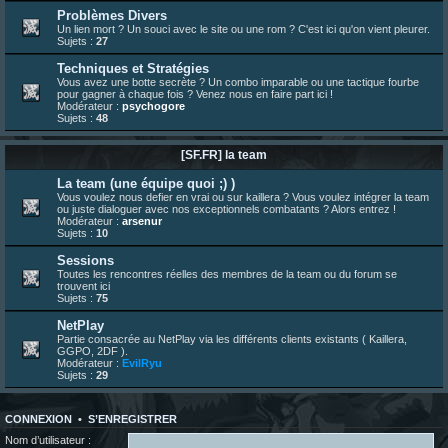
bonjour les amis, je viens de poster ma 1e review de figurine !
Problèmes Divers
Un lien mort ? Un souci avec le site ou une rom ? C'est ici qu'on vient pleurer.
23 juin 10:36
¦
indy
:
une très chouette SFFR shoutbox !
Sujets :
27
23 juin 07:30
¦
hatsumomo
:
nouvelle trad caniculaire les amis !
Techniques et Stratégies
23 juin 07:26
¦
hatsumomo
:
shoutbox réinitialisée
Vous avez une botte secrète ? Un combo imparable ou une tactique fourbe
pour gagner à chaque fois ? Venez nous en faire part ici !
22 juin 12:27
¦
indy
:
Yo !
Modérateur :
psychogore
Sujets :
48
22 juin 08:49
¦
veja
:
Yo
[SF.FR] la team
La team (une équipe quoi ;) )
Vous voulez nous defier en vrai ou sur kaillera ? Vous voulez intégrer la team
ou juste dialoguer avec nos exceptionnels combatants ? Alors entrez !
Modérateur :
arsenur
Sujets :
10
Sessions
Toutes les rencontres réelles des membres de la team ou du forum se
trouvent ici
Sujets :
75
NetPlay
Partie consacrée au NetPlay via les différents clients existants ( Kaillera,
GGPO, 2DF ).
Modérateur :
EvilRyu
Sujets :
29
CONNEXION
•
S’ENREGISTRER
Nom d’utilisateur :