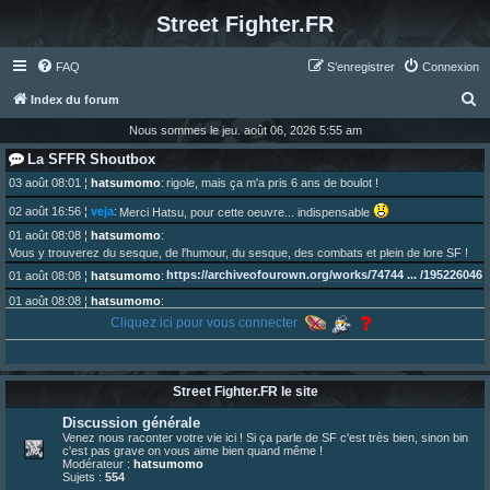
Street Fighter.FR
FAQ
S’enregistrer
Connexion
R
Index du forum
e
Nous sommes le jeu. août 06, 2026 5:55 am
c
La SFFR Shoutbox
h
03 août 08:01
¦
hatsumomo
:
rigole, mais ça m'a pris 6 ans de boulot !
e
02 août 16:56
¦
veja
:
Merci Hatsu, pour cette oeuvre... indispensable
r
01 août 08:08
¦
hatsumomo
:
Vous y trouverez du sesque, de l'humour, du sesque, des combats et plein de lore SF !
c
https://archiveofourown.org/works/74744 ... /195226046
01 août 08:08
¦
hatsumomo
:
h
01 août 08:08
¦
hatsumomo
:
e
Aujourd'hui, c'est le yaoi day. Pour la peine je reposte ma dernière fic.
Cliquez ici pour vous connecter
r
30 juil. 07:22
¦
hatsumomo
:
Un futur indispensable :
https://x.com/preterniadotcom/status/20 ... 8820352079
26 juil. 22:09
¦
hatsumomo
:
bio de Alex en ligne les gens !
Street Fighter.FR le site
13 juil. 09:53
¦
hatsumomo
:
Discussion générale
bonjour les amis, je viens de poster ma 1e review de figurine !
Venez nous raconter votre vie ici ! Si ça parle de SF c'est très bien, sinon bin
23 juin 10:36
¦
indy
:
une très chouette SFFR shoutbox !
c'est pas grave on vous aime bien quand même !
Modérateur :
hatsumomo
23 juin 07:30
¦
hatsumomo
:
nouvelle trad caniculaire les amis !
Sujets :
554