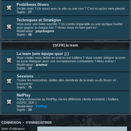
23 juin 07:26
¦
hatsumomo
:
shoutbox réinitialisée
Problèmes Divers
Un lien mort ? Un souci avec le site ou une rom ? C'est ici qu'on vient pleurer.
22 juin 12:27
¦
indy
:
Yo !
Sujets :
27
22 juin 08:49
¦
veja
:
Yo
Techniques et Stratégies
Vous avez une botte secrète ? Un combo imparable ou une tactique fourbe
pour gagner à chaque fois ? Venez nous en faire part ici !
Modérateur :
psychogore
Sujets :
48
[SF.FR] la team
La team (une équipe quoi ;) )
Vous voulez nous defier en vrai ou sur kaillera ? Vous voulez intégrer la team
ou juste dialoguer avec nos exceptionnels combatants ? Alors entrez !
Modérateur :
arsenur
Sujets :
10
Sessions
Toutes les rencontres réelles des membres de la team ou du forum se
trouvent ici
Sujets :
75
NetPlay
Partie consacrée au NetPlay via les différents clients existants ( Kaillera,
GGPO, 2DF ).
Modérateur :
EvilRyu
Sujets :
29
CONNEXION
•
S’ENREGISTRER
Nom d’utilisateur :