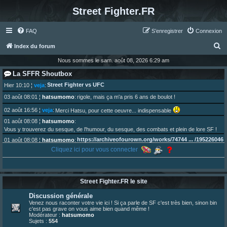
Street Fighter.FR
FAQ
S’enregistrer
Connexion
R
Index du forum
e
Nous sommes le sam. août 08, 2026 6:29 am
c
La SFFR Shoutbox
h
Street Fighter vs UFC
Hier 10:10
¦
veja
:
e
03 août 08:01
¦
hatsumomo
:
rigole, mais ça m'a pris 6 ans de boulot !
r
02 août 16:56
¦
veja
:
Merci Hatsu, pour cette oeuvre... indispensable
c
01 août 08:08
¦
hatsumomo
:
Vous y trouverez du sesque, de l'humour, du sesque, des combats et plein de lore SF !
h
https://archiveofourown.org/works/74744 ... /195226046
01 août 08:08
¦
hatsumomo
:
e
Cliquez ici pour vous connecter
01 août 08:08
¦
hatsumomo
:
r
Aujourd'hui, c'est le yaoi day. Pour la peine je reposte ma dernière fic.
30 juil. 07:22
¦
hatsumomo
:
Un futur indispensable :
https://x.com/preterniadotcom/status/20 ... 8820352079
Street Fighter.FR le site
26 juil. 22:09
¦
hatsumomo
:
bio de Alex en ligne les gens !
Discussion générale
13 juil. 09:53
¦
hatsumomo
:
Venez nous raconter votre vie ici ! Si ça parle de SF c'est très bien, sinon bin
c'est pas grave on vous aime bien quand même !
bonjour les amis, je viens de poster ma 1e review de figurine !
Modérateur :
hatsumomo
23 juin 10:36
¦
indy
:
une très chouette SFFR shoutbox !
Sujets :
554