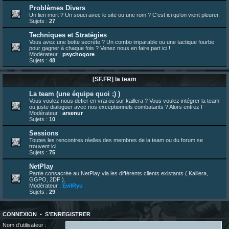
23 juin 07:30
¦
hatsumomo
:
nouvelle trad caniculaire les amis !
Problèmes Divers
Un lien mort ? Un souci avec le site ou une rom ? C'est ici qu'on vient pleurer.
23 juin 07:26
¦
hatsumomo
:
shoutbox réinitialisée
Sujets :
27
22 juin 12:27
¦
indy
:
Yo !
Techniques et Stratégies
22 juin 08:49
¦
veja
:
Yo
Vous avez une botte secrète ? Un combo imparable ou une tactique fourbe
pour gagner à chaque fois ? Venez nous en faire part ici !
Modérateur :
psychogore
Sujets :
48
[SF.FR] la team
La team (une équipe quoi ;) )
Vous voulez nous defier en vrai ou sur kaillera ? Vous voulez intégrer la team
ou juste dialoguer avec nos exceptionnels combatants ? Alors entrez !
Modérateur :
arsenur
Sujets :
10
Sessions
Toutes les rencontres réelles des membres de la team ou du forum se
trouvent ici
Sujets :
75
NetPlay
Partie consacrée au NetPlay via les différents clients existants ( Kaillera,
GGPO, 2DF ).
Modérateur :
EvilRyu
Sujets :
29
CONNEXION
•
S’ENREGISTRER
Nom d’utilisateur :