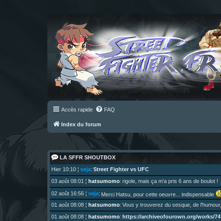
Accès rapide
FAQ
Index du forum
LA SFFR SHOUTBOX
Street Fighter vs UFC
Hier 10:10
¦
veja
:
03 août 08:01
¦
hatsumomo
:
rigole, mais ça m'a pris 6 ans de boulot !
02 août 16:56
¦
veja
:
Merci Hatsu, pour cette oeuvre... indispensable
01 août 08:08
¦
hatsumomo
:
Vous y trouverez du sesque, de l'humour,
https://archiveofourown.org/works/747
01 août 08:08
¦
hatsumomo
: