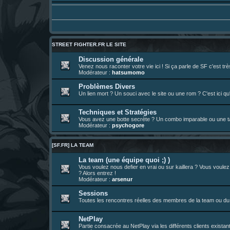
01 août 08:08
¦
hatsumomo
:
Aujourd'hui, c'est le yaoi day. Pour la pei
Un futur indispensable :
https://x.com/pr
30 juil. 07:22
¦
hatsumomo
:
26 juil. 22:09
¦
hatsumomo
:
bio de Alex en ligne les gens !
13 juil. 09:53
¦
hatsumomo
:
bonjour les amis, je viens de poster ma 1e 
STREET FIGHTER.FR LE SITE
23 juin 10:36
¦
indy
:
une très chouette SFFR shoutbox !
Discussion générale
Venez nous raconter votre vie ici ! Si ça parle de SF c'est t
23 juin 07:30
¦
hatsumomo
:
nouvelle trad caniculaire les amis !
Modérateur :
hatsumomo
23 juin 07:26
¦
hatsumomo
:
shoutbox réinitialisée
Problèmes Divers
Un lien mort ? Un souci avec le site ou une rom ? C'est ici qu'
22 juin 12:27
¦
indy
:
Yo !
22 juin 08:49
¦
veja
:
Yo
Techniques et Stratégies
Vous avez une botte secrète ? Un combo imparable ou une tac
Modérateur :
psychogore
[SF.FR] LA TEAM
La team (une équipe quoi ;) )
Vous voulez nous defier en vrai ou sur kaillera ? Vous voule
? Alors entrez !
Modérateur :
arsenur
Sessions
Toutes les rencontres réelles des membres de la team ou du 
NetPlay
Partie consacrée au NetPlay via les différents clients exista