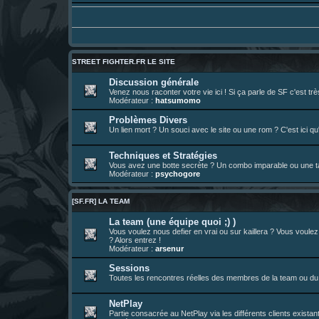
01 août 08:08
¦
hatsumomo
:
Aujourd'hui, c'est le yaoi day. Pour la pei
Un futur indispensable :
https://x.com/pr
30 juil. 07:22
¦
hatsumomo
:
26 juil. 22:09
¦
hatsumomo
:
bio de Alex en ligne les gens !
13 juil. 09:53
¦
hatsumomo
:
bonjour les amis, je viens de poster ma 1e 
STREET FIGHTER.FR LE SITE
23 juin 10:36
¦
indy
:
une très chouette SFFR shoutbox !
Discussion générale
Venez nous raconter votre vie ici ! Si ça parle de SF c'est t
23 juin 07:30
¦
hatsumomo
:
nouvelle trad caniculaire les amis !
Modérateur :
hatsumomo
23 juin 07:26
¦
hatsumomo
:
shoutbox réinitialisée
Problèmes Divers
Un lien mort ? Un souci avec le site ou une rom ? C'est ici qu'
22 juin 12:27
¦
indy
:
Yo !
22 juin 08:49
¦
veja
:
Yo
Techniques et Stratégies
Vous avez une botte secrète ? Un combo imparable ou une tac
Modérateur :
psychogore
[SF.FR] LA TEAM
La team (une équipe quoi ;) )
Vous voulez nous defier en vrai ou sur kaillera ? Vous voule
? Alors entrez !
Modérateur :
arsenur
Sessions
Toutes les rencontres réelles des membres de la team ou du 
NetPlay
Partie consacrée au NetPlay via les différents clients exista