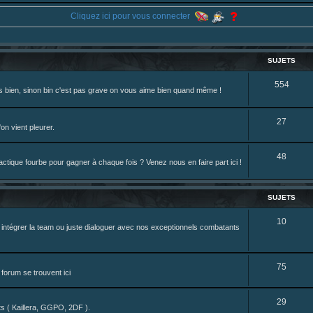
ne je reposte ma dernière fic.
Cliquez ici pour vous connecter
eterniadotcom/status/20 ... 8820352079
review de figurine !
SUJETS
S
554
rès bien, sinon bin c'est pas grave on vous aime bien quand même !
u
j
S
27
on vient pleurer.
e
u
S
48
t
j
tique fourbe pour gagner à chaque fois ? Venez nous en faire part ici !
u
s
e
j
t
SUJETS
e
s
S
10
z intégrer la team ou juste dialoguer avec nos exceptionnels combatants
t
u
s
j
S
75
forum se trouvent ici
e
u
t
S
29
j
nts ( Kaillera, GGPO, 2DF ).
s