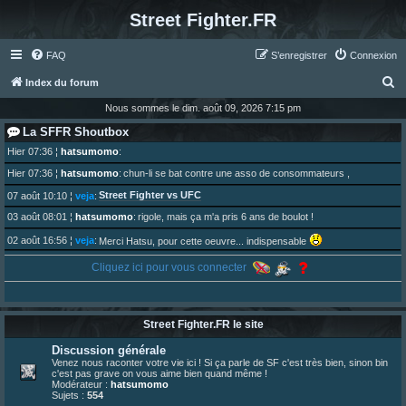
Street Fighter.FR
FAQ
S’enregistrer
Connexion
R
Index du forum
e
Nous sommes le dim. août 09, 2026 7:15 pm
c
La SFFR Shoutbox
h
Hier 07:36
¦
hatsumomo
:
e
Hier 07:36
¦
hatsumomo
:
chun-li se bat contre une asso de consommateurs ,
r
Street Fighter vs UFC
07 août 10:10
¦
veja
:
c
03 août 08:01
¦
hatsumomo
:
rigole, mais ça m'a pris 6 ans de boulot !
h
02 août 16:56
¦
veja
:
Merci Hatsu, pour cette oeuvre... indispensable
e
01 août 08:08
¦
hatsumomo
:
Cliquez ici pour vous connecter
Vous y trouverez du sesque, de l'humour, du sesque, des combats et plein de lore SF !
r
https://archiveofourown.org/works/74744 ... /195226046
01 août 08:08
¦
hatsumomo
:
01 août 08:08
¦
hatsumomo
:
Street Fighter.FR le site
Aujourd'hui, c'est le yaoi day. Pour la peine je reposte ma dernière fic.
30 juil. 07:22
¦
hatsumomo
:
Discussion générale
Un futur indispensable :
https://x.com/preterniadotcom/status/20 ... 8820352079
Venez nous raconter votre vie ici ! Si ça parle de SF c'est très bien, sinon bin
c'est pas grave on vous aime bien quand même !
26 juil. 22:09
¦
hatsumomo
:
bio de Alex en ligne les gens !
Modérateur :
hatsumomo
Sujets :
554
13 juil. 09:53
¦
hatsumomo
: