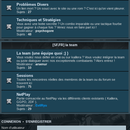
bonjour les amis, je viens de poster ma 1e review de figurine !
Problèmes Divers
Un lien mort ? Un souci avec le site ou une rom ? C'est ici qu'on vient pleurer.
23 juin 10:36
¦
indy
:
une très chouette SFFR shoutbox !
Sujets :
27
23 juin 07:30
¦
hatsumomo
:
nouvelle trad caniculaire les amis !
Techniques et Stratégies
23 juin 07:26
¦
hatsumomo
:
shoutbox réinitialisée
Vous avez une botte secrète ? Un combo imparable ou une tactique fourbe
pour gagner à chaque fois ? Venez nous en faire part ici !
22 juin 12:27
¦
indy
:
Yo !
Modérateur :
psychogore
Sujets :
48
22 juin 08:49
¦
veja
:
Yo
[SF.FR] la team
La team (une équipe quoi ;) )
Vous voulez nous defier en vrai ou sur kaillera ? Vous voulez intégrer la team
ou juste dialoguer avec nos exceptionnels combatants ? Alors entrez !
Modérateur :
arsenur
Sujets :
10
Sessions
Toutes les rencontres réelles des membres de la team ou du forum se
trouvent ici
Sujets :
75
NetPlay
Partie consacrée au NetPlay via les différents clients existants ( Kaillera,
GGPO, 2DF ).
Modérateur :
EvilRyu
Sujets :
29
CONNEXION
•
S’ENREGISTRER
Nom d’utilisateur :