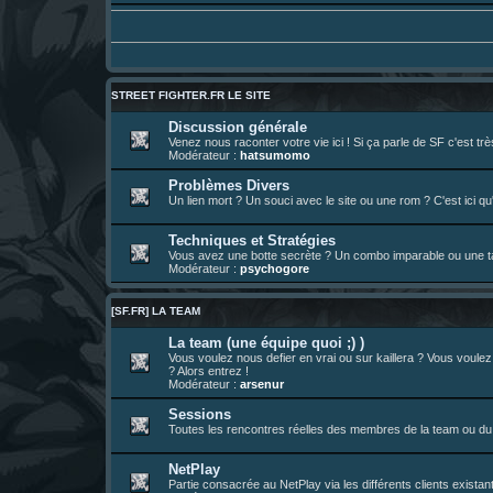
Un futur indispensable :
https://x.com/pr
30 juil. 07:22
¦
hatsumomo
:
26 juil. 22:09
¦
hatsumomo
:
bio de Alex en ligne les gens !
13 juil. 09:53
¦
hatsumomo
:
bonjour les amis, je viens de poster ma 1e 
23 juin 10:36
¦
indy
:
une très chouette SFFR shoutbox !
STREET FIGHTER.FR LE SITE
23 juin 07:30
¦
hatsumomo
:
nouvelle trad caniculaire les amis !
Discussion générale
Venez nous raconter votre vie ici ! Si ça parle de SF c'est t
23 juin 07:26
¦
hatsumomo
:
shoutbox réinitialisée
Modérateur :
hatsumomo
22 juin 12:27
¦
indy
:
Yo !
Problèmes Divers
Un lien mort ? Un souci avec le site ou une rom ? C'est ici qu'
22 juin 08:49
¦
veja
:
Yo
Techniques et Stratégies
Vous avez une botte secrète ? Un combo imparable ou une tac
Modérateur :
psychogore
[SF.FR] LA TEAM
La team (une équipe quoi ;) )
Vous voulez nous defier en vrai ou sur kaillera ? Vous voule
? Alors entrez !
Modérateur :
arsenur
Sessions
Toutes les rencontres réelles des membres de la team ou du 
NetPlay
Partie consacrée au NetPlay via les différents clients exista