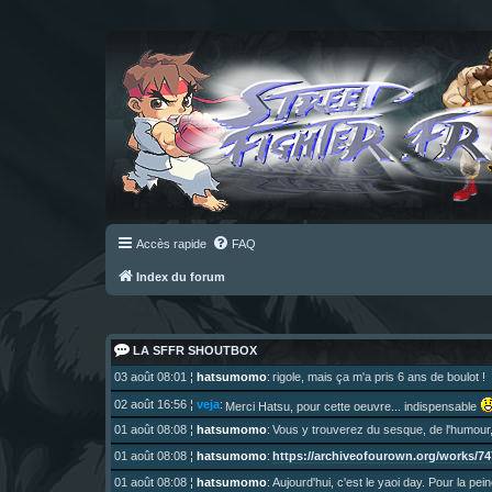
Accès rapide
FAQ
Index du forum
LA SFFR SHOUTBOX
03 août 08:01
¦
hatsumomo
:
rigole, mais ça m'a pris 6 ans de boulot !
02 août 16:56
¦
veja
:
Merci Hatsu, pour cette oeuvre... indispensable
01 août 08:08
¦
hatsumomo
:
Vous y trouverez du sesque, de l'humour,
https://archiveofourown.org/works/747
01 août 08:08
¦
hatsumomo
:
01 août 08:08
¦
hatsumomo
:
Aujourd'hui, c'est le yaoi day. Pour la pei