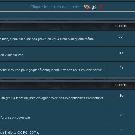
eterniadotcom/status/20 ... 8820352079
Cliquez ici pour vous connecter
review de figurine !
SUJETS
S
554
rès bien, sinon bin c'est pas grave on vous aime bien quand même !
u
j
S
27
on vient pleurer.
e
u
S
48
t
j
tique fourbe pour gagner à chaque fois ? Venez nous en faire part ici !
u
s
e
j
t
SUJETS
e
s
S
10
z intégrer la team ou juste dialoguer avec nos exceptionnels combatants
t
u
s
j
S
75
forum se trouvent ici
e
u
t
S
29
j
nts ( Kaillera, GGPO, 2DF ).
s