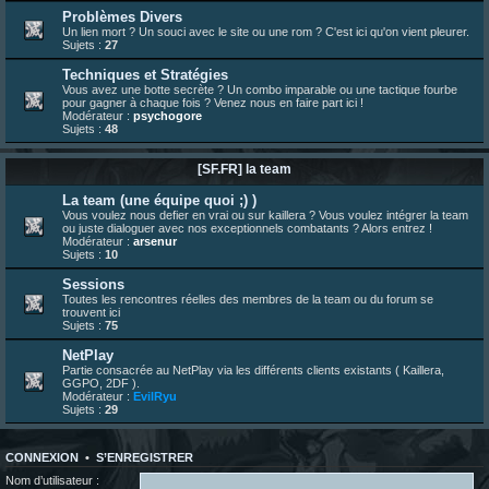
23 juin 07:26
¦
hatsumomo
:
shoutbox réinitialisée
Problèmes Divers
Un lien mort ? Un souci avec le site ou une rom ? C'est ici qu'on vient pleurer.
22 juin 12:27
¦
indy
:
Yo !
Sujets :
27
22 juin 08:49
¦
veja
:
Yo
Techniques et Stratégies
Vous avez une botte secrète ? Un combo imparable ou une tactique fourbe
pour gagner à chaque fois ? Venez nous en faire part ici !
Modérateur :
psychogore
Sujets :
48
[SF.FR] la team
La team (une équipe quoi ;) )
Vous voulez nous defier en vrai ou sur kaillera ? Vous voulez intégrer la team
ou juste dialoguer avec nos exceptionnels combatants ? Alors entrez !
Modérateur :
arsenur
Sujets :
10
Sessions
Toutes les rencontres réelles des membres de la team ou du forum se
trouvent ici
Sujets :
75
NetPlay
Partie consacrée au NetPlay via les différents clients existants ( Kaillera,
GGPO, 2DF ).
Modérateur :
EvilRyu
Sujets :
29
CONNEXION
•
S’ENREGISTRER
Nom d’utilisateur :