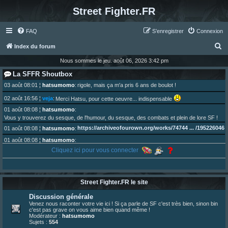
Street Fighter.FR
FAQ
S’enregistrer
Connexion
R
Index du forum
e
Nous sommes le jeu. août 06, 2026 3:42 pm
c
La SFFR Shoutbox
h
03 août 08:01
¦
hatsumomo
:
rigole, mais ça m'a pris 6 ans de boulot !
e
02 août 16:56
¦
veja
:
Merci Hatsu, pour cette oeuvre... indispensable
r
01 août 08:08
¦
hatsumomo
:
Vous y trouverez du sesque, de l'humour, du sesque, des combats et plein de lore SF !
c
https://archiveofourown.org/works/74744 ... /195226046
01 août 08:08
¦
hatsumomo
:
h
01 août 08:08
¦
hatsumomo
:
e
Aujourd'hui, c'est le yaoi day. Pour la peine je reposte ma dernière fic.
Cliquez ici pour vous connecter
r
30 juil. 07:22
¦
hatsumomo
:
Un futur indispensable :
https://x.com/preterniadotcom/status/20 ... 8820352079
26 juil. 22:09
¦
hatsumomo
:
bio de Alex en ligne les gens !
Street Fighter.FR le site
13 juil. 09:53
¦
hatsumomo
:
Discussion générale
bonjour les amis, je viens de poster ma 1e review de figurine !
Venez nous raconter votre vie ici ! Si ça parle de SF c'est très bien, sinon bin
23 juin 10:36
¦
indy
:
une très chouette SFFR shoutbox !
c'est pas grave on vous aime bien quand même !
Modérateur :
hatsumomo
23 juin 07:30
¦
hatsumomo
:
nouvelle trad caniculaire les amis !
Sujets :
554