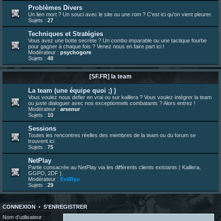
bonjour les amis, je viens de poster ma 1e review de figurine !
Problèmes Divers
Un lien mort ? Un souci avec le site ou une rom ? C'est ici qu'on vient pleurer.
23 juin 10:36
¦
indy
:
une très chouette SFFR shoutbox !
Sujets :
27
23 juin 07:30
¦
hatsumomo
:
nouvelle trad caniculaire les amis !
Techniques et Stratégies
23 juin 07:26
¦
hatsumomo
:
shoutbox réinitialisée
Vous avez une botte secrète ? Un combo imparable ou une tactique fourbe
pour gagner à chaque fois ? Venez nous en faire part ici !
22 juin 12:27
¦
indy
:
Yo !
Modérateur :
psychogore
Sujets :
48
22 juin 08:49
¦
veja
:
Yo
[SF.FR] la team
La team (une équipe quoi ;) )
Vous voulez nous defier en vrai ou sur kaillera ? Vous voulez intégrer la team
ou juste dialoguer avec nos exceptionnels combatants ? Alors entrez !
Modérateur :
arsenur
Sujets :
10
Sessions
Toutes les rencontres réelles des membres de la team ou du forum se
trouvent ici
Sujets :
75
NetPlay
Partie consacrée au NetPlay via les différents clients existants ( Kaillera,
GGPO, 2DF ).
Modérateur :
EvilRyu
Sujets :
29
CONNEXION
•
S’ENREGISTRER
Nom d’utilisateur :