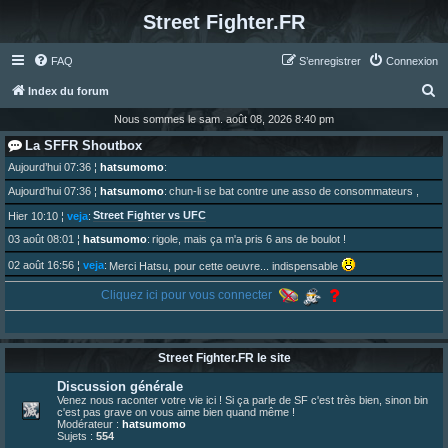
Street Fighter.FR
FAQ
S’enregistrer
Connexion
R
Index du forum
e
Nous sommes le sam. août 08, 2026 8:40 pm
c
La SFFR Shoutbox
h
Aujourd’hui 07:36
¦
hatsumomo
:
e
Aujourd’hui 07:36
¦
hatsumomo
:
chun-li se bat contre une asso de consommateurs ,
r
Street Fighter vs UFC
Hier 10:10
¦
veja
:
c
03 août 08:01
¦
hatsumomo
:
rigole, mais ça m'a pris 6 ans de boulot !
h
02 août 16:56
¦
veja
:
Merci Hatsu, pour cette oeuvre... indispensable
e
01 août 08:08
¦
hatsumomo
:
Cliquez ici pour vous connecter
Vous y trouverez du sesque, de l'humour, du sesque, des combats et plein de lore SF !
r
https://archiveofourown.org/works/74744 ... /195226046
01 août 08:08
¦
hatsumomo
:
01 août 08:08
¦
hatsumomo
:
Street Fighter.FR le site
Aujourd'hui, c'est le yaoi day. Pour la peine je reposte ma dernière fic.
30 juil. 07:22
¦
hatsumomo
:
Discussion générale
Un futur indispensable :
https://x.com/preterniadotcom/status/20 ... 8820352079
Venez nous raconter votre vie ici ! Si ça parle de SF c'est très bien, sinon bin
c'est pas grave on vous aime bien quand même !
26 juil. 22:09
¦
hatsumomo
:
bio de Alex en ligne les gens !
Modérateur :
hatsumomo
Sujets :
554
13 juil. 09:53
¦
hatsumomo
: