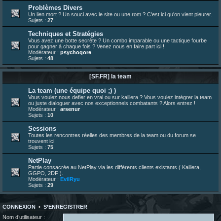
23 juin 07:26
¦
hatsumomo
:
shoutbox réinitialisée
Problèmes Divers
Un lien mort ? Un souci avec le site ou une rom ? C'est ici qu'on vient pleurer.
22 juin 12:27
¦
indy
:
Yo !
Sujets :
27
22 juin 08:49
¦
veja
:
Yo
Techniques et Stratégies
Vous avez une botte secrète ? Un combo imparable ou une tactique fourbe
pour gagner à chaque fois ? Venez nous en faire part ici !
Modérateur :
psychogore
Sujets :
48
[SF.FR] la team
La team (une équipe quoi ;) )
Vous voulez nous defier en vrai ou sur kaillera ? Vous voulez intégrer la team
ou juste dialoguer avec nos exceptionnels combatants ? Alors entrez !
Modérateur :
arsenur
Sujets :
10
Sessions
Toutes les rencontres réelles des membres de la team ou du forum se
trouvent ici
Sujets :
75
NetPlay
Partie consacrée au NetPlay via les différents clients existants ( Kaillera,
GGPO, 2DF ).
Modérateur :
EvilRyu
Sujets :
29
CONNEXION
•
S’ENREGISTRER
Nom d’utilisateur :