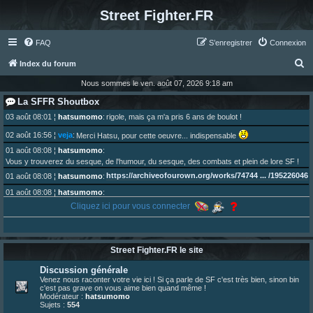
Street Fighter.FR
FAQ
S’enregistrer
Connexion
R
Index du forum
e
Nous sommes le ven. août 07, 2026 9:18 am
c
La SFFR Shoutbox
h
03 août 08:01
¦
hatsumomo
:
rigole, mais ça m'a pris 6 ans de boulot !
e
02 août 16:56
¦
veja
:
Merci Hatsu, pour cette oeuvre... indispensable
r
01 août 08:08
¦
hatsumomo
:
Vous y trouverez du sesque, de l'humour, du sesque, des combats et plein de lore SF !
c
https://archiveofourown.org/works/74744 ... /195226046
01 août 08:08
¦
hatsumomo
:
h
01 août 08:08
¦
hatsumomo
:
e
Aujourd'hui, c'est le yaoi day. Pour la peine je reposte ma dernière fic.
Cliquez ici pour vous connecter
r
30 juil. 07:22
¦
hatsumomo
:
Un futur indispensable :
https://x.com/preterniadotcom/status/20 ... 8820352079
26 juil. 22:09
¦
hatsumomo
:
bio de Alex en ligne les gens !
Street Fighter.FR le site
13 juil. 09:53
¦
hatsumomo
:
Discussion générale
bonjour les amis, je viens de poster ma 1e review de figurine !
Venez nous raconter votre vie ici ! Si ça parle de SF c'est très bien, sinon bin
23 juin 10:36
¦
indy
:
une très chouette SFFR shoutbox !
c'est pas grave on vous aime bien quand même !
Modérateur :
hatsumomo
23 juin 07:30
¦
hatsumomo
:
nouvelle trad caniculaire les amis !
Sujets :
554