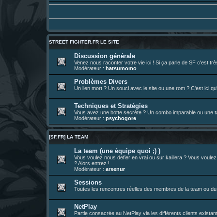
Un futur indispensable :
https://x.com/pr
30 juil. 07:22
¦
hatsumomo
:
26 juil. 22:09
¦
hatsumomo
:
bio de Alex en ligne les gens !
13 juil. 09:53
¦
hatsumomo
:
bonjour les amis, je viens de poster ma 1e 
23 juin 10:36
¦
indy
:
une très chouette SFFR shoutbox !
STREET FIGHTER.FR LE SITE
23 juin 07:30
¦
hatsumomo
:
nouvelle trad caniculaire les amis !
Discussion générale
Venez nous raconter votre vie ici ! Si ça parle de SF c'est t
23 juin 07:26
¦
hatsumomo
:
shoutbox réinitialisée
Modérateur :
hatsumomo
22 juin 12:27
¦
indy
:
Yo !
Problèmes Divers
Un lien mort ? Un souci avec le site ou une rom ? C'est ici qu'
22 juin 08:49
¦
veja
:
Yo
Techniques et Stratégies
Vous avez une botte secrète ? Un combo imparable ou une tac
Modérateur :
psychogore
[SF.FR] LA TEAM
La team (une équipe quoi ;) )
Vous voulez nous defier en vrai ou sur kaillera ? Vous voule
? Alors entrez !
Modérateur :
arsenur
Sessions
Toutes les rencontres réelles des membres de la team ou du 
NetPlay
Partie consacrée au NetPlay via les différents clients exista