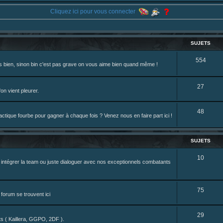
eterniadotcom/status/20 ... 8820352079
Cliquez ici pour vous connecter
review de figurine !
SUJETS
S
554
rès bien, sinon bin c'est pas grave on vous aime bien quand même !
u
j
S
27
on vient pleurer.
e
u
S
48
t
j
tique fourbe pour gagner à chaque fois ? Venez nous en faire part ici !
u
s
e
j
t
SUJETS
e
s
S
10
z intégrer la team ou juste dialoguer avec nos exceptionnels combatants
t
u
s
j
S
75
forum se trouvent ici
e
u
t
S
29
j
nts ( Kaillera, GGPO, 2DF ).
s