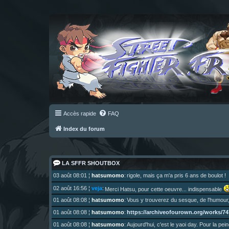
Accès rapide
FAQ
Index du forum
LA SFFR SHOUTBOX
03 août 08:01
¦
hatsumomo
:
rigole, mais ça m'a pris 6 ans de boulot !
02 août 16:56
¦
veja
:
Merci Hatsu, pour cette oeuvre... indispensable
01 août 08:08
¦
hatsumomo
:
Vous y trouverez du sesque, de l'humour,
https://archiveofourown.org/works/747
01 août 08:08
¦
hatsumomo
:
01 août 08:08
¦
hatsumomo
:
Aujourd'hui, c'est le yaoi day. Pour la pei