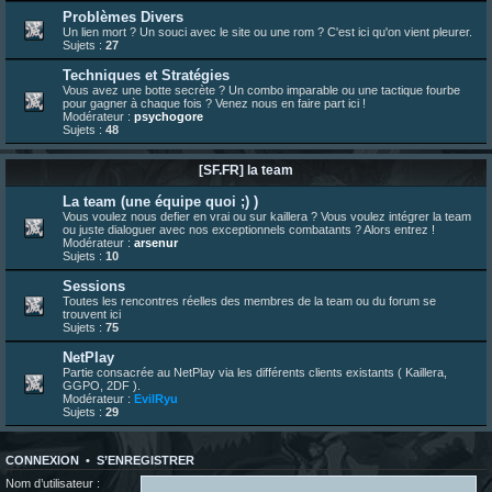
23 juin 07:26
¦
hatsumomo
:
shoutbox réinitialisée
Problèmes Divers
Un lien mort ? Un souci avec le site ou une rom ? C'est ici qu'on vient pleurer.
22 juin 12:27
¦
indy
:
Yo !
Sujets :
27
22 juin 08:49
¦
veja
:
Yo
Techniques et Stratégies
Vous avez une botte secrète ? Un combo imparable ou une tactique fourbe
pour gagner à chaque fois ? Venez nous en faire part ici !
Modérateur :
psychogore
Sujets :
48
[SF.FR] la team
La team (une équipe quoi ;) )
Vous voulez nous defier en vrai ou sur kaillera ? Vous voulez intégrer la team
ou juste dialoguer avec nos exceptionnels combatants ? Alors entrez !
Modérateur :
arsenur
Sujets :
10
Sessions
Toutes les rencontres réelles des membres de la team ou du forum se
trouvent ici
Sujets :
75
NetPlay
Partie consacrée au NetPlay via les différents clients existants ( Kaillera,
GGPO, 2DF ).
Modérateur :
EvilRyu
Sujets :
29
CONNEXION
•
S’ENREGISTRER
Nom d’utilisateur :