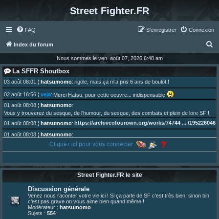
Street Fighter.FR
FAQ
S’enregistrer
Connexion
R
Index du forum
e
Nous sommes le ven. août 07, 2026 6:48 am
c
La SFFR Shoutbox
h
03 août 08:01
¦
hatsumomo
:
rigole, mais ça m'a pris 6 ans de boulot !
e
02 août 16:56
¦
veja
:
Merci Hatsu, pour cette oeuvre... indispensable
r
01 août 08:08
¦
hatsumomo
:
Vous y trouverez du sesque, de l'humour, du sesque, des combats et plein de lore SF !
c
https://archiveofourown.org/works/74744 ... /195226046
01 août 08:08
¦
hatsumomo
:
h
01 août 08:08
¦
hatsumomo
:
e
Aujourd'hui, c'est le yaoi day. Pour la peine je reposte ma dernière fic.
Cliquez ici pour vous connecter
r
30 juil. 07:22
¦
hatsumomo
:
Un futur indispensable :
https://x.com/preterniadotcom/status/20 ... 8820352079
26 juil. 22:09
¦
hatsumomo
:
bio de Alex en ligne les gens !
Street Fighter.FR le site
13 juil. 09:53
¦
hatsumomo
:
Discussion générale
bonjour les amis, je viens de poster ma 1e review de figurine !
Venez nous raconter votre vie ici ! Si ça parle de SF c'est très bien, sinon bin
23 juin 10:36
¦
indy
:
une très chouette SFFR shoutbox !
c'est pas grave on vous aime bien quand même !
Modérateur :
hatsumomo
23 juin 07:30
¦
hatsumomo
:
nouvelle trad caniculaire les amis !
Sujets :
554