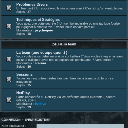
bonjour les amis, je viens de poster ma 1e review de figurine !
Problèmes Divers
Un lien mort ? Un souci avec le site ou une rom ? C'est ici qu'on vient pleurer.
23 juin 10:36
¦
indy
:
une très chouette SFFR shoutbox !
Sujets :
27
23 juin 07:30
¦
hatsumomo
:
nouvelle trad caniculaire les amis !
Techniques et Stratégies
23 juin 07:26
¦
hatsumomo
:
shoutbox réinitialisée
Vous avez une botte secrète ? Un combo imparable ou une tactique fourbe
pour gagner à chaque fois ? Venez nous en faire part ici !
22 juin 12:27
¦
indy
:
Yo !
Modérateur :
psychogore
Sujets :
48
22 juin 08:49
¦
veja
:
Yo
[SF.FR] la team
La team (une équipe quoi ;) )
Vous voulez nous defier en vrai ou sur kaillera ? Vous voulez intégrer la team
ou juste dialoguer avec nos exceptionnels combatants ? Alors entrez !
Modérateur :
arsenur
Sujets :
10
Sessions
Toutes les rencontres réelles des membres de la team ou du forum se
trouvent ici
Sujets :
75
NetPlay
Partie consacrée au NetPlay via les différents clients existants ( Kaillera,
GGPO, 2DF ).
Modérateur :
EvilRyu
Sujets :
29
CONNEXION
•
S’ENREGISTRER
Nom d’utilisateur :