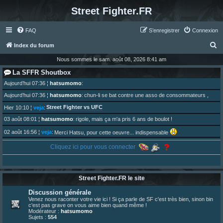
Street Fighter.FR
FAQ
S’enregistrer
Connexion
R
Index du forum
e
Nous sommes le sam. août 08, 2026 8:41 am
c
La SFFR Shoutbox
h
Aujourd’hui 07:36
¦
hatsumomo
:
e
Aujourd’hui 07:36
¦
hatsumomo
:
chun-li se bat contre une asso de consommateurs ,
r
Street Fighter vs UFC
Hier 10:10
¦
veja
:
c
03 août 08:01
¦
hatsumomo
:
rigole, mais ça m'a pris 6 ans de boulot !
h
02 août 16:56
¦
veja
:
Merci Hatsu, pour cette oeuvre... indispensable
e
01 août 08:08
¦
hatsumomo
:
Cliquez ici pour vous connecter
Vous y trouverez du sesque, de l'humour, du sesque, des combats et plein de lore SF !
r
https://archiveofourown.org/works/74744 ... /195226046
01 août 08:08
¦
hatsumomo
:
01 août 08:08
¦
hatsumomo
:
Street Fighter.FR le site
Aujourd'hui, c'est le yaoi day. Pour la peine je reposte ma dernière fic.
30 juil. 07:22
¦
hatsumomo
:
Discussion générale
Un futur indispensable :
https://x.com/preterniadotcom/status/20 ... 8820352079
Venez nous raconter votre vie ici ! Si ça parle de SF c'est très bien, sinon bin
c'est pas grave on vous aime bien quand même !
26 juil. 22:09
¦
hatsumomo
:
bio de Alex en ligne les gens !
Modérateur :
hatsumomo
Sujets :
554
13 juil. 09:53
¦
hatsumomo
: