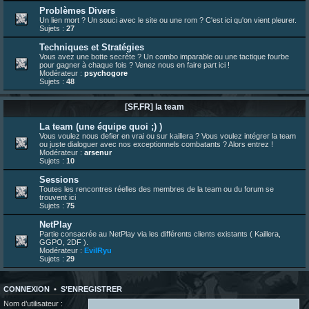
23 juin 07:26
¦
hatsumomo
:
shoutbox réinitialisée
Problèmes Divers
Un lien mort ? Un souci avec le site ou une rom ? C'est ici qu'on vient pleurer.
22 juin 12:27
¦
indy
:
Yo !
Sujets :
27
22 juin 08:49
¦
veja
:
Yo
Techniques et Stratégies
Vous avez une botte secrète ? Un combo imparable ou une tactique fourbe
pour gagner à chaque fois ? Venez nous en faire part ici !
Modérateur :
psychogore
Sujets :
48
[SF.FR] la team
La team (une équipe quoi ;) )
Vous voulez nous defier en vrai ou sur kaillera ? Vous voulez intégrer la team
ou juste dialoguer avec nos exceptionnels combatants ? Alors entrez !
Modérateur :
arsenur
Sujets :
10
Sessions
Toutes les rencontres réelles des membres de la team ou du forum se
trouvent ici
Sujets :
75
NetPlay
Partie consacrée au NetPlay via les différents clients existants ( Kaillera,
GGPO, 2DF ).
Modérateur :
EvilRyu
Sujets :
29
CONNEXION
•
S’ENREGISTRER
Nom d’utilisateur :