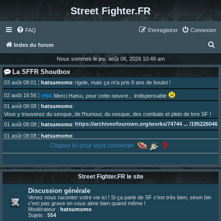
Street Fighter.FR
FAQ
S’enregistrer
Connexion
R
Index du forum
e
Nous sommes le jeu. août 06, 2026 10:49 am
c
La SFFR Shoutbox
h
03 août 08:01
¦
hatsumomo
:
rigole, mais ça m'a pris 6 ans de boulot !
e
02 août 16:56
¦
veja
:
Merci Hatsu, pour cette oeuvre... indispensable
r
01 août 08:08
¦
hatsumomo
:
Vous y trouverez du sesque, de l'humour, du sesque, des combats et plein de lore SF !
c
https://archiveofourown.org/works/74744 ... /195226046
01 août 08:08
¦
hatsumomo
:
h
01 août 08:08
¦
hatsumomo
:
e
Aujourd'hui, c'est le yaoi day. Pour la peine je reposte ma dernière fic.
Cliquez ici pour vous connecter
r
30 juil. 07:22
¦
hatsumomo
:
Un futur indispensable :
https://x.com/preterniadotcom/status/20 ... 8820352079
26 juil. 22:09
¦
hatsumomo
:
bio de Alex en ligne les gens !
Street Fighter.FR le site
13 juil. 09:53
¦
hatsumomo
:
Discussion générale
bonjour les amis, je viens de poster ma 1e review de figurine !
Venez nous raconter votre vie ici ! Si ça parle de SF c'est très bien, sinon bin
23 juin 10:36
¦
indy
:
une très chouette SFFR shoutbox !
c'est pas grave on vous aime bien quand même !
Modérateur :
hatsumomo
23 juin 07:30
¦
hatsumomo
:
nouvelle trad caniculaire les amis !
Sujets :
554