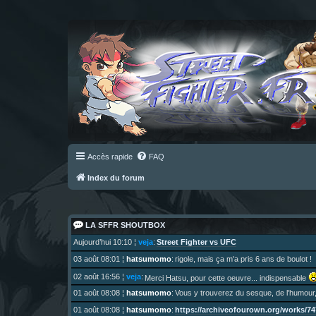
Accès rapide
FAQ
Index du forum
LA SFFR SHOUTBOX
Street Fighter vs UFC
Aujourd’hui 10:10
¦
veja
:
03 août 08:01
¦
hatsumomo
:
rigole, mais ça m'a pris 6 ans de boulot !
02 août 16:56
¦
veja
:
Merci Hatsu, pour cette oeuvre... indispensable
01 août 08:08
¦
hatsumomo
:
Vous y trouverez du sesque, de l'humour,
https://archiveofourown.org/works/747
01 août 08:08
¦
hatsumomo
: