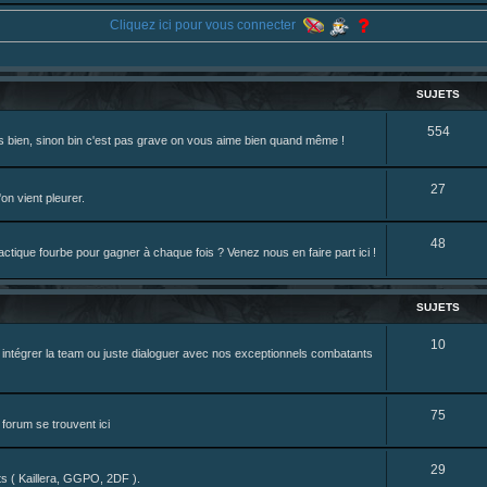
ne je reposte ma dernière fic.
Cliquez ici pour vous connecter
eterniadotcom/status/20 ... 8820352079
review de figurine !
SUJETS
S
554
rès bien, sinon bin c'est pas grave on vous aime bien quand même !
u
j
S
27
on vient pleurer.
e
u
S
48
t
j
tique fourbe pour gagner à chaque fois ? Venez nous en faire part ici !
u
s
e
j
t
SUJETS
e
s
S
10
z intégrer la team ou juste dialoguer avec nos exceptionnels combatants
t
u
s
j
S
75
forum se trouvent ici
e
u
t
S
29
j
nts ( Kaillera, GGPO, 2DF ).
s