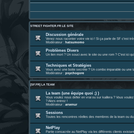
01 août 08:08
¦
hatsumomo
:
Aujourd'hui, c'est le yaoi day. Pour la pei
Un futur indispensable :
https://x.com/pr
30 juil. 07:22
¦
hatsumomo
:
26 juil. 22:09
¦
hatsumomo
:
bio de Alex en ligne les gens !
13 juil. 09:53
¦
hatsumomo
:
bonjour les amis, je viens de poster ma 1e 
STREET FIGHTER.FR LE SITE
23 juin 10:36
¦
indy
:
une très chouette SFFR shoutbox !
Discussion générale
Venez nous raconter votre vie ici ! Si ça parle de SF c'est t
23 juin 07:30
¦
hatsumomo
:
nouvelle trad caniculaire les amis !
Modérateur :
hatsumomo
23 juin 07:26
¦
hatsumomo
:
shoutbox réinitialisée
Problèmes Divers
Un lien mort ? Un souci avec le site ou une rom ? C'est ici qu'
22 juin 12:27
¦
indy
:
Yo !
22 juin 08:49
¦
veja
:
Yo
Techniques et Stratégies
Vous avez une botte secrète ? Un combo imparable ou une tac
Modérateur :
psychogore
[SF.FR] LA TEAM
La team (une équipe quoi ;) )
Vous voulez nous defier en vrai ou sur kaillera ? Vous voule
? Alors entrez !
Modérateur :
arsenur
Sessions
Toutes les rencontres réelles des membres de la team ou du 
NetPlay
Partie consacrée au NetPlay via les différents clients exista