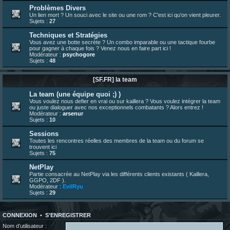
bonjour les amis, je viens de poster ma 1e review de figurine !
Problèmes Divers
Un lien mort ? Un souci avec le site ou une rom ? C'est ici qu'on vient pleurer.
23 juin 10:36
¦
indy
:
une très chouette SFFR shoutbox !
Sujets :
27
23 juin 07:30
¦
hatsumomo
:
nouvelle trad caniculaire les amis !
Techniques et Stratégies
23 juin 07:26
¦
hatsumomo
:
shoutbox réinitialisée
Vous avez une botte secrète ? Un combo imparable ou une tactique fourbe
pour gagner à chaque fois ? Venez nous en faire part ici !
22 juin 12:27
¦
indy
:
Yo !
Modérateur :
psychogore
Sujets :
48
22 juin 08:49
¦
veja
:
Yo
[SF.FR] la team
La team (une équipe quoi ;) )
Vous voulez nous defier en vrai ou sur kaillera ? Vous voulez intégrer la team
ou juste dialoguer avec nos exceptionnels combatants ? Alors entrez !
Modérateur :
arsenur
Sujets :
10
Sessions
Toutes les rencontres réelles des membres de la team ou du forum se
trouvent ici
Sujets :
75
NetPlay
Partie consacrée au NetPlay via les différents clients existants ( Kaillera,
GGPO, 2DF ).
Modérateur :
EvilRyu
Sujets :
29
CONNEXION
•
S’ENREGISTRER
Nom d’utilisateur :