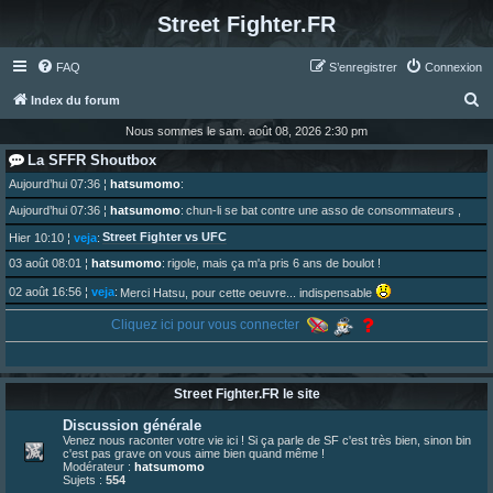
Street Fighter.FR
FAQ
S’enregistrer
Connexion
R
Index du forum
e
Nous sommes le sam. août 08, 2026 2:30 pm
c
La SFFR Shoutbox
h
Aujourd’hui 07:36
¦
hatsumomo
:
e
Aujourd’hui 07:36
¦
hatsumomo
:
chun-li se bat contre une asso de consommateurs ,
r
Street Fighter vs UFC
Hier 10:10
¦
veja
:
c
03 août 08:01
¦
hatsumomo
:
rigole, mais ça m'a pris 6 ans de boulot !
h
02 août 16:56
¦
veja
:
Merci Hatsu, pour cette oeuvre... indispensable
e
01 août 08:08
¦
hatsumomo
:
Cliquez ici pour vous connecter
Vous y trouverez du sesque, de l'humour, du sesque, des combats et plein de lore SF !
r
https://archiveofourown.org/works/74744 ... /195226046
01 août 08:08
¦
hatsumomo
:
01 août 08:08
¦
hatsumomo
:
Street Fighter.FR le site
Aujourd'hui, c'est le yaoi day. Pour la peine je reposte ma dernière fic.
30 juil. 07:22
¦
hatsumomo
:
Discussion générale
Un futur indispensable :
https://x.com/preterniadotcom/status/20 ... 8820352079
Venez nous raconter votre vie ici ! Si ça parle de SF c'est très bien, sinon bin
c'est pas grave on vous aime bien quand même !
26 juil. 22:09
¦
hatsumomo
:
bio de Alex en ligne les gens !
Modérateur :
hatsumomo
Sujets :
554
13 juil. 09:53
¦
hatsumomo
: