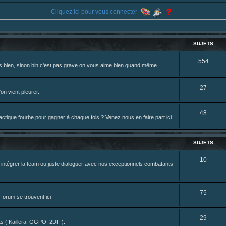
ne je reposte ma dernière fic.
Cliquez ici pour vous connecter
eterniadotcom/status/20 ... 8820352079
review de figurine !
SUJETS
S
554
rès bien, sinon bin c'est pas grave on vous aime bien quand même !
u
j
S
27
on vient pleurer.
e
u
S
48
t
j
tique fourbe pour gagner à chaque fois ? Venez nous en faire part ici !
u
s
e
j
t
SUJETS
e
s
S
10
z intégrer la team ou juste dialoguer avec nos exceptionnels combatants
t
u
s
j
S
75
forum se trouvent ici
e
u
t
S
29
j
nts ( Kaillera, GGPO, 2DF ).
s