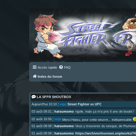
Accès rapide
FAQ
Index du forum
LA SFFR SHOUTBOX
Street Fighter vs UFC
Aujourd’hui 10:10
¦
veja
:
03 août 08:01
¦
hatsumomo
:
rigole, mais ça m'a pris 6 ans de boulot !
02 août 16:56
¦
veja
:
Merci Hatsu, pour cette oeuvre... indispensable
01 août 08:08
¦
hatsumomo
:
Vous y trouverez du sesque, de l'humour,
https://archiveofourown.org/works/747
01 août 08:08
¦
hatsumomo
: