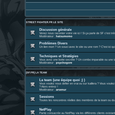
01 août 08:08
¦
hatsumomo
:
Aujourd'hui, c'est le yaoi day. Pour la pei
Un futur indispensable :
https://x.com/pr
30 juil. 07:22
¦
hatsumomo
:
26 juil. 22:09
¦
hatsumomo
:
bio de Alex en ligne les gens !
13 juil. 09:53
¦
hatsumomo
:
bonjour les amis, je viens de poster ma 1e 
STREET FIGHTER.FR LE SITE
23 juin 10:36
¦
indy
:
une très chouette SFFR shoutbox !
Discussion générale
Venez nous raconter votre vie ici ! Si ça parle de SF c'est t
23 juin 07:30
¦
hatsumomo
:
nouvelle trad caniculaire les amis !
Modérateur :
hatsumomo
23 juin 07:26
¦
hatsumomo
:
shoutbox réinitialisée
Problèmes Divers
Un lien mort ? Un souci avec le site ou une rom ? C'est ici qu'
22 juin 12:27
¦
indy
:
Yo !
22 juin 08:49
¦
veja
:
Yo
Techniques et Stratégies
Vous avez une botte secrète ? Un combo imparable ou une tac
Modérateur :
psychogore
[SF.FR] LA TEAM
La team (une équipe quoi ;) )
Vous voulez nous defier en vrai ou sur kaillera ? Vous voule
? Alors entrez !
Modérateur :
arsenur
Sessions
Toutes les rencontres réelles des membres de la team ou du 
NetPlay
Partie consacrée au NetPlay via les différents clients exista