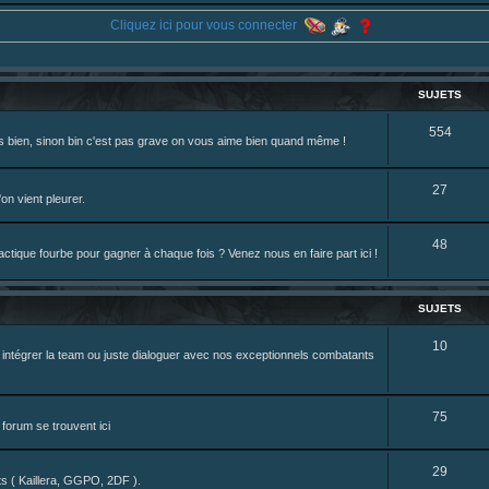
eterniadotcom/status/20 ... 8820352079
Cliquez ici pour vous connecter
review de figurine !
SUJETS
S
554
rès bien, sinon bin c'est pas grave on vous aime bien quand même !
u
j
S
27
on vient pleurer.
e
u
S
48
t
j
tique fourbe pour gagner à chaque fois ? Venez nous en faire part ici !
u
s
e
j
t
SUJETS
e
s
S
10
z intégrer la team ou juste dialoguer avec nos exceptionnels combatants
t
u
s
j
S
75
forum se trouvent ici
e
u
t
S
29
j
nts ( Kaillera, GGPO, 2DF ).
s