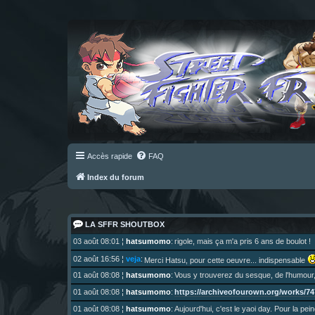
Accès rapide
FAQ
Index du forum
LA SFFR SHOUTBOX
03 août 08:01
¦
hatsumomo
:
rigole, mais ça m'a pris 6 ans de boulot !
02 août 16:56
¦
veja
:
Merci Hatsu, pour cette oeuvre... indispensable
01 août 08:08
¦
hatsumomo
:
Vous y trouverez du sesque, de l'humour,
https://archiveofourown.org/works/747
01 août 08:08
¦
hatsumomo
:
01 août 08:08
¦
hatsumomo
:
Aujourd'hui, c'est le yaoi day. Pour la pei