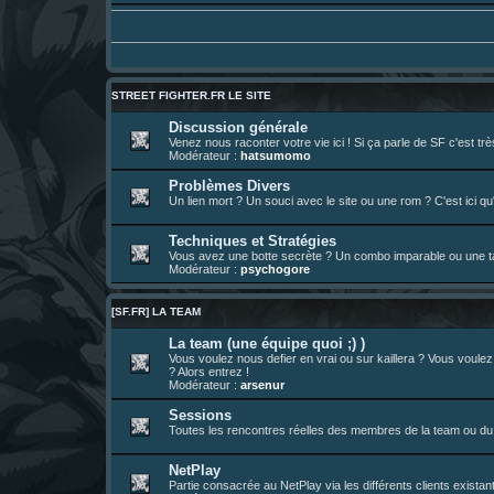
Un futur indispensable :
https://x.com/pr
30 juil. 07:22
¦
hatsumomo
:
26 juil. 22:09
¦
hatsumomo
:
bio de Alex en ligne les gens !
13 juil. 09:53
¦
hatsumomo
:
bonjour les amis, je viens de poster ma 1e 
23 juin 10:36
¦
indy
:
une très chouette SFFR shoutbox !
STREET FIGHTER.FR LE SITE
23 juin 07:30
¦
hatsumomo
:
nouvelle trad caniculaire les amis !
Discussion générale
Venez nous raconter votre vie ici ! Si ça parle de SF c'est t
23 juin 07:26
¦
hatsumomo
:
shoutbox réinitialisée
Modérateur :
hatsumomo
22 juin 12:27
¦
indy
:
Yo !
Problèmes Divers
Un lien mort ? Un souci avec le site ou une rom ? C'est ici qu'
22 juin 08:49
¦
veja
:
Yo
Techniques et Stratégies
Vous avez une botte secrète ? Un combo imparable ou une tac
Modérateur :
psychogore
[SF.FR] LA TEAM
La team (une équipe quoi ;) )
Vous voulez nous defier en vrai ou sur kaillera ? Vous voule
? Alors entrez !
Modérateur :
arsenur
Sessions
Toutes les rencontres réelles des membres de la team ou du 
NetPlay
Partie consacrée au NetPlay via les différents clients exista