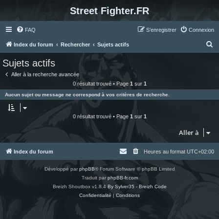
Street Fighter.FR
FAQ
S’enregistrer
Connexion
R
Index du forum
Rechercher
Sujets actifs
e
Sujets actifs
c
Aller à la recherche avancée
h
0 résultat trouvé • Page
1
sur
1
e
Aucun sujet ou message ne correspond à vos critères de recherche.
r
c
0 résultat trouvé • Page
1
sur
1
h
Aller à
e
r
Index du forum
Heures au format
UTC+02:00
Développé par
phpBB
® Forum Software © phpBB Limited
Traduit par
phpBB-fr.com
Breizh Shoutbox v1.8.4
By Sylver35 - Breizh Code
Confidentialité
|
Conditions