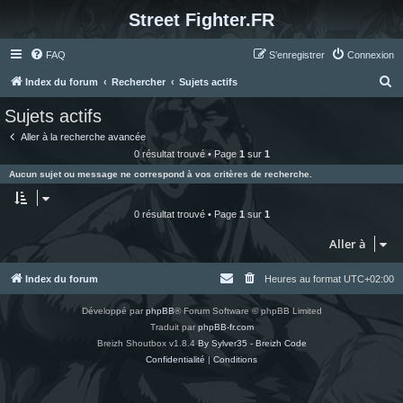
Street Fighter.FR
FAQ
S’enregistrer
Connexion
R
Index du forum
Rechercher
Sujets actifs
e
Sujets actifs
c
Aller à la recherche avancée
h
0 résultat trouvé • Page
1
sur
1
e
Aucun sujet ou message ne correspond à vos critères de recherche.
r
c
0 résultat trouvé • Page
1
sur
1
h
Aller à
e
r
Index du forum
Heures au format
UTC+02:00
Développé par
phpBB
® Forum Software © phpBB Limited
Traduit par
phpBB-fr.com
Breizh Shoutbox v1.8.4
By Sylver35 - Breizh Code
Confidentialité
|
Conditions